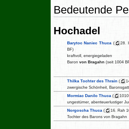
Bedeutende Pe
Hochadel
Barytoc Naniec Thuca
(
28. 
BF)
kraftvoll, energiegeladen
Baron
von Bragahn
(seit 1004 B
Thilka Tochter des Thrain
(
1
zwergische Schönheit, Baronsgatt
Mormiac Danilo Thuca
(
1010
ungestümer, abenteuerlustiger J
Norgoscha Thuca
(
16. Rah 1
Tochter des Barons von Bragahn