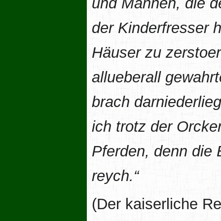
und Mannen, die de
der Kinderfresser 
Häuser zu zerstoere
allueberall gewahrt
brach darniederlie
ich trotz der Orck
Pferden, denn die
reych.“
(Der kaiserliche R