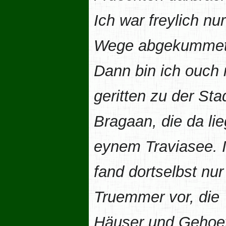
Ich war freylich nu
Wege abgekummet
Dann bin ich ouch
geritten zu der Sta
Bragaan, die da lie
eynem Traviasee. 
fand dortselbst nu
Truemmer vor, die
Häuser und Gehoef