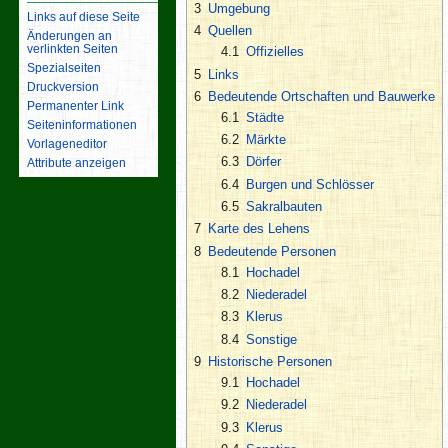
3
Umgebung
Links auf diese Seite
4
Quellen
Änderungen an
verlinkten Seiten
4.1
Offizielles
Spezialseiten
5
Links
Druckversion
6
Bedeutende Ortschaften und Bauwerke
Permanenter Link
6.1
Städte
Seiten­­informationen
6.2
Märkte
Vorlageneditor
6.3
Dörfer
Attribute anzeigen
6.4
Burgen und Schlösser
6.5
Sakralbauten
7
Karte des Lehens
8
Bedeutende Personen
8.1
Hochadel
8.2
Niederadel
8.3
Klerus
8.4
Sonstige
9
Historische Personen
9.1
Hochadel
9.2
Niederadel
9.3
Klerus