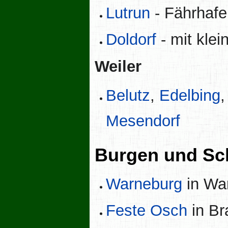
Lutrun
- Fährhaf
Doldorf
- mit kle
Weiler
Belutz
,
Edelbing
Mesendorf
Burgen und Sc
Warneburg
in Wa
Feste Osch
in Br