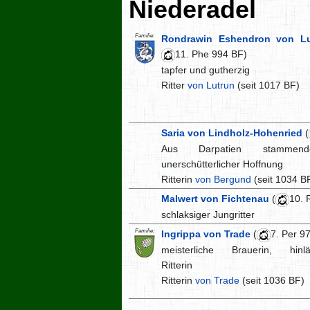
Niederadel
Familie:
Rondrawin Eshendron von Lu
11. Phe 994 BF)
tapfer und gutherzig
Ritter
von Lutrun
(seit 1017 BF)
Saria von Lindholz-Hohenried
(
Aus Darpatien stammen
unerschütterlicher Hoffnung
Ritterin
von Bergund
(seit 1034 B
Malwert von Fichtenau
(
10. 
schlaksiger Jungritter
Familie:
Ingrippa von Trade
(
7. Per 9
meisterliche Brauerin, hinlä
Ritterin
Ritterin
von Trade
(seit 1036 BF)