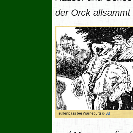
der Orck allsammt
Trullenpass bei Warneburg ©
BB