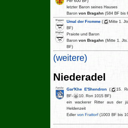
Per 600 BF)
letzter Baron seines Hauses
Baron
von Bragahn
(584 BF bis 
Wappen:
Umal der Fromme
(
Mitte 1. Jt
BF)
Mitglied:
Praiote und Baron
Baron
von Bragahn
(Mitte 1. Jts.
BF)
(weitere)
Niederadel
Familie:
Gar'Khe E'Shendron
(
15. R
BF-
10. Ron 1015 BF)
ein wackerer Ritter aus der j
Heldenzeit
Edler
von Frattorf
(1003 BF bis 1