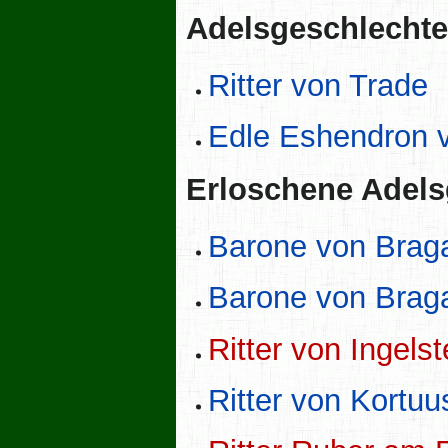
Adelsgeschlechte
Ritter von Trade
Edle Eshendron v
Erloschene Adels
Barone von Brag
Barone von Braga
Ritter von Ingelst
Ritter von Kortuu