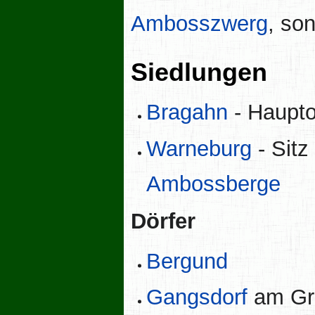
Ambosszwerg
, so
Siedlungen
Bragahn
- Haupto
Warneburg
- Sitz
Ambossberge
Dörfer
Bergund
Gangsdorf
am Gr