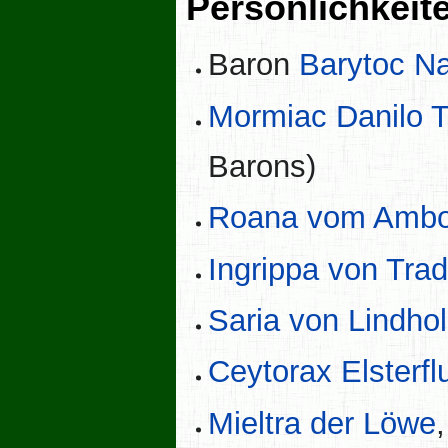
Persönlichkeit
Baron
Barytoc N
Mormiac Danilo 
Barons)
Roana vom Amb
Ingrippa von Tra
Saria von Lindho
Ceytorax Elster
Mieltra der Löwe