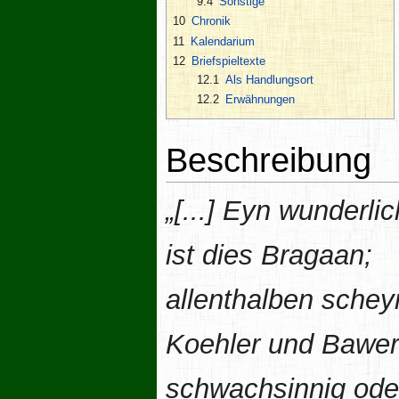
9.4
Sonstige
10
Chronik
11
Kalendarium
12
Briefspieltexte
12.1
Als Handlungsort
12.2
Erwähnungen
Beschreibung
„[...] Eyn wunderli
ist dies Bragaan;
allenthalben schey
Koehler und Bawer
schwachsinnig ode