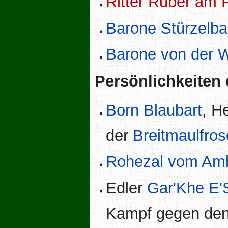
Ritter Ruber am 
Barone Stürzelb
Barone von der 
Persönlichkeiten
Born Blaubart
, H
der
Breitmaulfro
Rohezal vom Am
Edler
Gar'Khe E'
Kampf gegen de