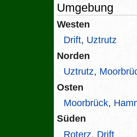
Umgebung
Westen
Drift
,
Uztrutz
Norden
Uztrutz
,
Moorbrü
Osten
Moorbrück
,
Hamm
Süden
Roterz
,
Drift