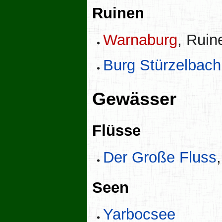
Ruinen
Warnaburg
, Rui
Burg Stürzelbach
Gewässer
Flüsse
Der Große Fluss
Seen
Yarbocsee