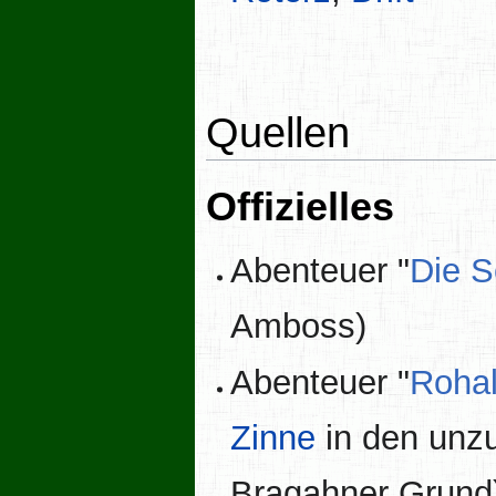
Quellen
Offizielles
Abenteuer "
Die S
Amboss)
Abenteuer "
Rohal
Zinne
in den unz
Bragahner Grund