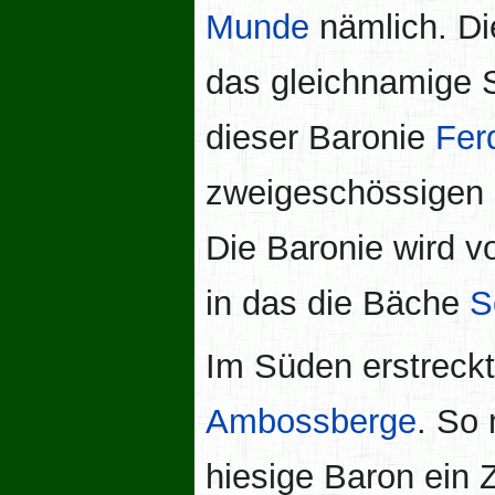
Munde
nämlich. D
das gleichnamige
dieser Baronie
Fer
zweigeschössigen 
Die Baronie wird 
in das die Bäche
S
Im Süden erstreckt 
Ambossberge
. So
hiesige Baron ein 