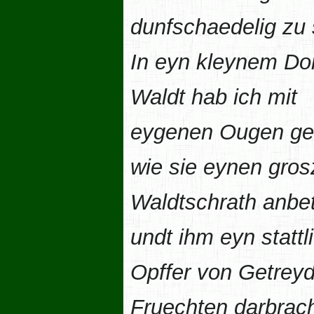
dunfschaedelig zu 
In eyn kleynem Dor
Waldt hab ich mit
eygenen Ougen ge
wie sie eynen gro
Waldtschrath anbe
undt ihm eyn stattl
Opffer von Getrey
Fruechten darbrac