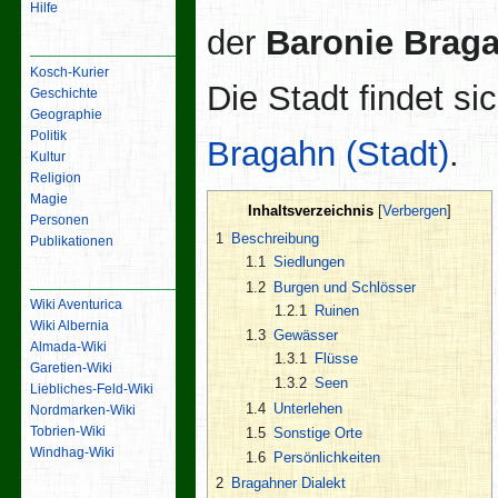
Hilfe
der
Baronie Brag
Inhalt
Kosch-Kurier
Die Stadt findet si
Geschichte
Geographie
Politik
Bragahn (Stadt)
.
Kultur
Religion
Magie
Inhaltsverzeichnis
Personen
1
Beschreibung
Publikationen
1.1
Siedlungen
Links
1.2
Burgen und Schlösser
Wiki Aventurica
1.2.1
Ruinen
Wiki Albernia
1.3
Gewässer
Almada-Wiki
1.3.1
Flüsse
Garetien-Wiki
1.3.2
Seen
Liebliches-Feld-Wiki
1.4
Unterlehen
Nordmarken-Wiki
Tobrien-Wiki
1.5
Sonstige Orte
Windhag-Wiki
1.6
Persönlichkeiten
2
Bragahner Dialekt
Werkzeuge