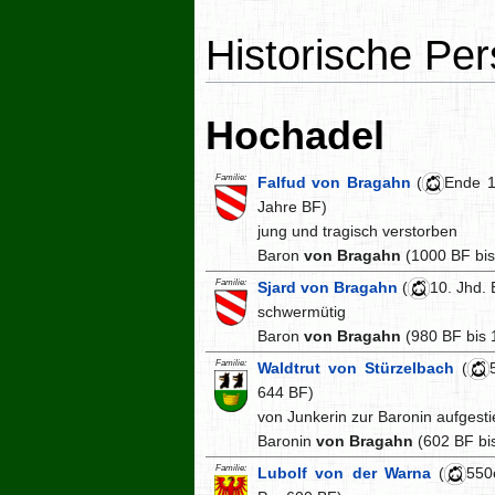
Historische Pe
Hochadel
Familie:
Falfud von Bragahn
(
Ende 1
Jahre BF)
jung und tragisch verstorben
Baron
von Bragahn
(1000 BF bis
Familie:
Sjard von Bragahn
(
10. Jhd. 
schwermütig
Baron
von Bragahn
(980 BF bis 
Familie:
Waldtrut von Stürzelbach
(
644 BF)
von Junkerin zur Baronin aufgest
Baronin
von Bragahn
(602 BF bi
Familie:
Lubolf von der Warna
(
550