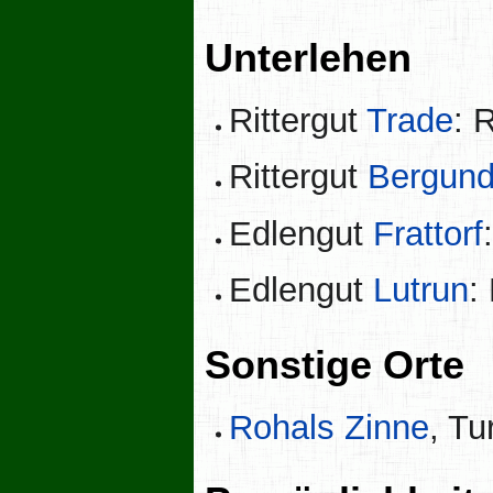
Unterlehen
Rittergut
Trade
: 
Rittergut
Bergun
Edlengut
Frattorf
Edlengut
Lutrun
:
Sonstige Orte
Rohals Zinne
, T