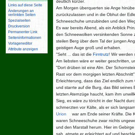
deutlich kürzer.
Links auf diese Seite
Am Morgen überquerten sie Ange hinüber 
Änderungen an
zurückzulassen und in die Obhut der Ed
verlinkten Seiten
Spezialseiten
Schneeschuhe umzubinden und den Weg d
Druckversion
Es war bereits Abend, als ein Anblick Pri
Permanenter Link
den Schneewolken versinkenden Sonne ze
Seiten­­informationen
steilen Berg über dem Tal der jungen Ang
Vorlageneditor
geistigen Auge groß und erhaben.
Attribute anzeigen
"Seht ... das ist die
Firntrutz
! Wir werden 
Am liebsten wäre er weiter geschritten, u
"Dort drüben ist eine Alm. Der Schornstein
Rast vor dem morgigen letzten Abschnitt"
Erleichterung, dass das Ziel endlich zum
und starrte auf die Burg, das Bild seines
letzten Atemzüge haucht, kam ihm unwillk
Sieg, es wäre zu töricht in der Nacht dur
schmerzten vor Kälte, als er sich langs
Urion
war am Ende seiner Kräfte. Die K
waren Schneeschuhe zwar nichts ungewoh
und den Marstall herum. Hier im Gebirge 
sah, atmete er erleichtert auf und beschl