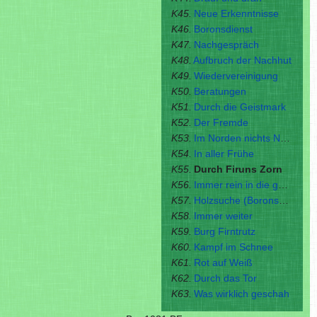
K45.
Neue Erkenntnisse
K46.
Boronsdienst
K47.
Nachgespräch
K48.
Aufbruch der Nachhut
K49.
Wiedervereinigung
K50.
Beratungen
K51.
Durch die Geistmark
K52.
Der Fremde
K53.
Im Norden nichts Neues
K54.
In aller Frühe
K55.
Durch Firuns Zorn
K56.
Immer rein in die gute Stube
K57.
Holzsuche (Boronsdienst II)
K58.
Immer weiter
K59.
Burg Firntrutz
K60.
Kampf im Schnee
K61.
Rot auf Weiß
K62.
Durch das Tor
K63.
Was wirklich geschah