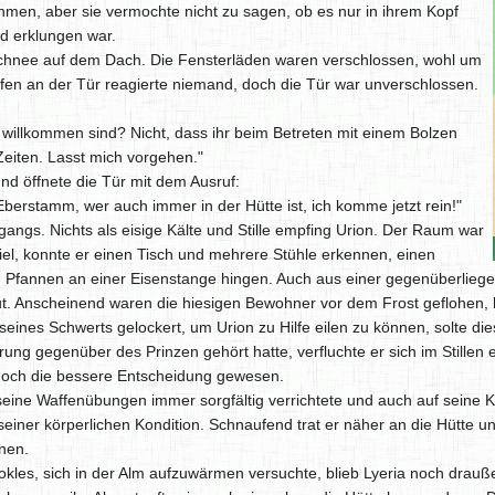
en, aber sie vermochte nicht zu sagen, ob es nur in ihrem Kopf
d erklungen war.
Schnee auf dem Dach. Die Fensterläden waren verschlossen, wohl um
pfen an der Tür reagierte niemand, doch die Tür war unverschlossen.
r willkommen sind? Nicht, dass ihr beim Betreten mit einem Bolzen
Zeiten. Lasst mich vorgehen."
nd öffnete die Tür mit dem Ausruf:
erstamm, wer auch immer in der Hütte ist, ich komme jetzt rein!"
gangs. Nichts als eisige Kälte und Stille empfing Urion. Der Raum war
fiel, konnte er einen Tisch und mehrere Stühle erkennen, einen
Pfannen an einer Eisenstange hingen. Auch aus einer gegenüberliege
ut. Anscheinend waren die hiesigen Bewohner vor dem Frost geflohen, ha
seines Schwerts gelockert, um Urion zu Hilfe eilen zu können, solte d
rung gegenüber des Prinzen gehört hatte, verfluchte er sich im Stillen
doch die bessere Entscheidung gewesen.
 seine Waffenübungen immer sorgfältig verrichtete und auch auf seine 
einer körperlichen Kondition. Schnaufend trat er näher an die Hütte
nen.
les, sich in der Alm aufzuwärmen versuchte, blieb Lyeria noch drauße