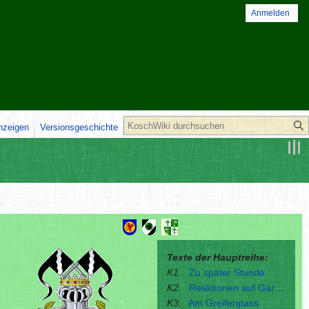
Anmelden
Suche
anzeigen
Versionsgeschichte
Texte der Hauptreihe:
K1.
Zu später Stunde
K2.
Reaktionen auf Garrensand
K3.
Am Greifenpass