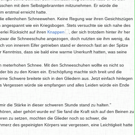
ässchen mit dem Selbstgebrannten mitzunehmen. Er würde die
 erstmal erreicht hatte.
ie ellenhohen Schneewehen. Keine Regung war ihren Gesichtszügen
h angespannt wie ein Kriegsbogen. Stets versuchte sie sich nahe des
rlei Rücksicht auf ihren
Knappen
, der sich trotzdem hinter ihr her
h zwar die Schneeschuhe angezogen, doch nutzten sie ihm wenig, da
h von innerem Eifer getrieben stand er dennoch fast an der Spitze
r Kenntniss, dass sie bald eine warme Unerkunft hatten, was seine
 meterhohen Schnee. Mit den Schneeschuhen wollte es nicht so
der bis zu den Knien ein. Erschöpfung machte sich breit und die
erne Schwere breitete sich in den Gliedern aus. Jetzt einfach hinlegen
s Vergessen würde sie empfangen und alles Leiden würde ein Ende
mir die Stärke in dieser schweren Stunde stand zu halten."
 hören, aber gehört wurde es! Sie fand die Kraft sich auf den Beinen zu
eren zu setzen, mochten die Glieder noch so schwer, die
erz des gepeinigten Körpers war vergessen, eine Leichtigkeit hatte