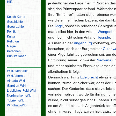
Hilfe
je deutlicher die Lage hier im Norden de
sich das Prinzenpaar befand. Wahrschein
Inhalt
Ihre "Entführer" hatten sicher ebenso we
Kosch-Kurier
wie die einheimischen Bauern, die dankb
Geschichte
Die
Ange
, sonst ein reißender Gebirgsflus
Geographie
man selbst hier, in den wilden
Wengenhol
Politik
Kultur
und noch nicht schon Anfang
Hesinde
.
Religion
Als man an der
Angenburg
vorbeizog, wol
Magie
besuchen, doch der Burgmeister
Guldewa
Personen
einer Pilgerfahrt aufgebrochen sei, um de
Publikationen
Entführung seiner Schwester
Nadyana
un
Links
und mehr spürbaren Eiseskälte, erschien 
Wiki Aventurica
allenthalben Erfolg.
Wiki Albernia
Dennoch war Prinz
Edelbrecht
etwas enttä
Almada-Wiki
können, zumal er sicher war, dass der ju
Garetien-Wiki
suchen. Der Gedanke, dass sie vielleich
Liebliches-Feld-Wiki
vorfinden würden, wurde für ihn nun umso
Nordmarken-Wiki
würde, nicht selbst gesucht zu haben. U
Tobrien-Wiki
es am Abend bis nach Angenbrück schaffte
Windhag-Wiki
ohnehin kurzen Tage waren hier, zwisch
Werkzeuge