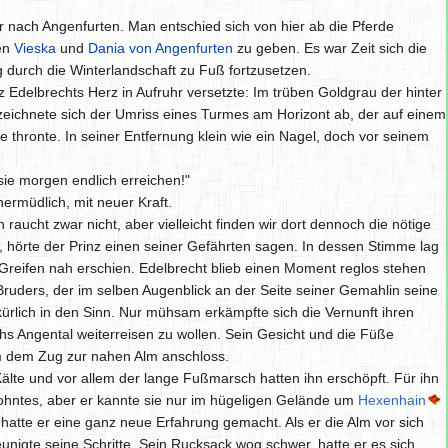
nach Angenfurten. Man entschied sich von hier ab die Pferde
len
Vieska
und
Dania von Angenfurten
zu geben. Es war Zeit sich die
urch die Winterlandschaft zu Fuß fortzusetzen.
nz Edelbrechts Herz in Aufruhr versetzte: Im trüben Goldgrau der hinter
ichnete sich der Umriss eines Turmes am Horizont ab, der auf einem
e thronte. In seiner Entfernung klein wie ein Nagel, doch vor seinem
sie morgen endlich erreichen!"
nermüdlich, mit neuer Kraft.
 raucht zwar nicht, aber vielleicht finden wir dort dennoch die nötige
, hörte der Prinz einen seiner Gefährten sagen. In dessen Stimme lag
 Greifen nah erschien. Edelbrecht blieb einen Moment reglos stehen
 Bruders, der im selben Augenblick an der Seite seiner Gemahlin seine
ürlich in den Sinn. Nur mühsam erkämpfte sich die Vernunft ihren
chs Angental weiterreisen zu wollen. Sein Gesicht und die Füße
am dem Zug zur nahen Alm anschloss.
älte und vor allem der lange Fußmarsch hatten ihn erschöpft. Für ihn
ntes, aber er kannte sie nur im hügeligen Gelände um
Hexenhain
hatte er eine ganz neue Erfahrung gemacht. Als er die Alm vor sich
eunigte seine Schritte. Sein Rucksack wog schwer, hatte er es sich