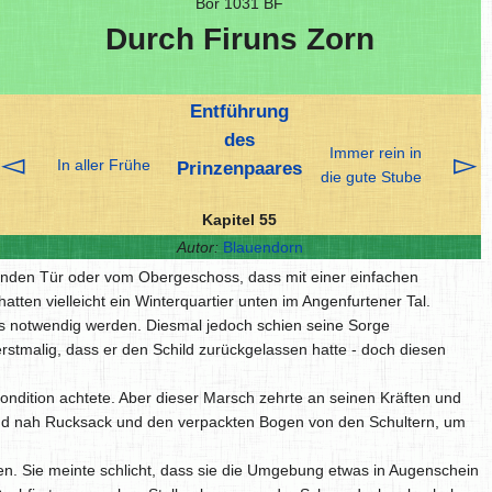
Bor 1031 BF
Durch Firuns Zorn
Entführung
des
Immer rein in
◅
▻
In aller Frühe
Prinzenpaares
die gute Stube
Kapitel 55
Autor:
Blauendorn
nden Tür oder vom Obergeschoss, dass mit einer einfachen
tten vielleicht ein Winterquartier unten im Angenfurtener Tal.
ies notwendig werden. Diesmal jedoch schien seine Sorge
 erstmalig, dass er den Schild zurückgelassen hatte - doch diesen
Kondition achtete. Aber dieser Marsch zehrte an seinen Kräften und
 und nah Rucksack und den verpackten Bogen von den Schultern, um
n. Sie meinte schlicht, dass sie die Umgebung etwas in Augenschein