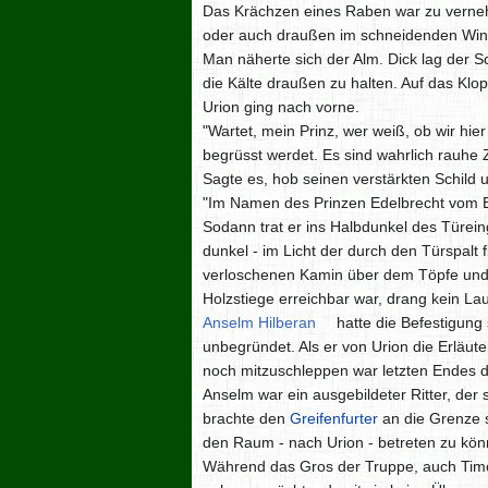
Das Krächzen eines Raben war zu vernehm
oder auch draußen im schneidenden Win
Man näherte sich der Alm. Dick lag der 
die Kälte draußen zu halten. Auf das Klo
Urion ging nach vorne.
"Wartet, mein Prinz, wer weiß, ob wir hie
begrüsst werdet. Es sind wahrlich rauhe 
Sagte es, hob seinen verstärkten Schild u
"Im Namen des Prinzen Edelbrecht vom Eb
Sodann trat er ins Halbdunkel des Türein
dunkel - im Licht der durch den Türspalt 
verloschenen Kamin über dem Töpfe und 
Holzstiege erreichbar war, drang kein La
Anselm Hilberan
hatte die Befestigung 
unbegründet. Als er von Urion die Erläute
noch mitzuschleppen war letzten Endes 
Anselm war ein ausgebildeter Ritter, der
brachte den
Greifenfurter
an die Grenze s
den Raum - nach Urion - betreten zu kön
Während das Gros der Truppe, auch Timok