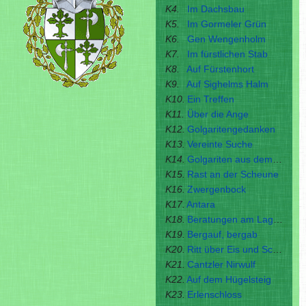
K4.
Im Dachsbau
K5.
Im Gormeler Grün
K6.
Gen Wengenholm
K7.
Im fürstlichen Stab
K8.
Auf Fürstenhort
K9.
Auf Sighelms Halm
K10.
Ein Treffen
K11.
Über die Ange
K12.
Golgaritengedanken
K13.
Vereinte Suche
K14.
Golgariten aus dem Süden
K15.
Rast an der Scheune
K16.
Zwergenbock
K17.
Antara
K18.
Beratungen am Lagerfeuer
K19.
Bergauf, bergab
K20.
Ritt über Eis und Schnee
K21.
Cantzler Nirwulf
K22.
Auf dem Hügelsteig
K23.
Erlenschloss