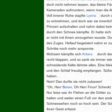
doch nicht nehmen lassen, das kleine F
Kameraden aufmuntern, wenn man die Alm
Voll innerer Ruhe stapfte
Lyeria
durch d
zu entnehmen, und doch war sie innerlic
Prinzen aufzuhalten und nahm dabei keine
durch den Schnee kämpfte. Er hatte sic
er nicht mit ihnen umzugehen wusste. Doc
des Zuges. Hellauf begeistert nahm er zu
Schritte noch mehr anspornte.
Mühsam kämpfte sich
Antara
durch den
recht klappen, und so sank sie immer wie
schneidende Kälte lähmte alles. Eine blei
und den Schlaf freudig empfangen. Süße
haben...
Nein! Das durfte sie nicht zulassen!
"Oh, Herr
Boron
, Oh Herr Firun! Schenkt 
Nur leise war ihr Flehen an die Götter zu
halten und weiter einen Fuß vor den and
Schneewehen noch so hoch sein. Der Schm
ihren Geist erfasst.