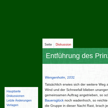
Seite
Diskussion
Entführung des Pri
Zur
Zur
Navigation
Suche
Wengenholm
,
1031
springen
springen
Tatsächlich erwies sich der weitere Weg 
Wind und der Schneefall blieben unange
Hauptseite
gemeinsamen Auftrag angetrieben, so sch
Diskussionen
Bauersglück
noch wadenhoch, so reichte 
Letzte Änderungen
Vorlagen
die Gruppe in dieser Nacht Rast, brach 