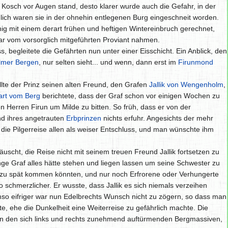
s Kosch vor Augen stand, desto klarer wurde auch die Gefahr, in der
lich waren sie in der ohnehin entlegenen Burg eingeschneit worden.
nig mit einem derart frühen und heftigen Wintereinbruch gerechnet,
ar vom vorsorglich mitgeführten Proviant nahmen.
s, begleitete die Gefährten nun unter einer Eisschicht. Ein Anblick, den
mer Bergen
, nur selten sieht... und wenn, dann erst im
Firunmond
lte der Prinz seinen alten Freund, den Grafen
Jallik von Wengenholm
,
rt vom Berg
berichtete, dass der Graf schon vor einigen Wochen zu
n Herren Firun um Milde zu bitten. So früh, dass er von der
d ihres angetrauten
Erbprinzen
nichts erfuhr. Angesichts der mehr
die Pilgerreise allen als weiser Entschluss, und man wünschte ihm
uscht, die Reise nicht mit seinem treuen Freund Jallik fortsetzen zu
nge Graf alles hätte stehen und liegen lassen um seine Schwester zu
t zu spät kommen könnten, und nur noch Erfrorene oder Verhungerte
 schmerzlicher. Er wusste, dass Jallik es sich niemals verzeihen
mso eifriger war nun Edelbrechts Wunsch nicht zu zögern, so dass man
, ehe die Dunkelheit eine Weiterreise zu gefährlich machte. Die
en den sich links und rechts zunehmend auftürmenden Bergmassiven,