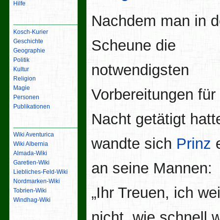
Hilfe
Nachdem man in d
Inhalt
Kosch-Kurier
Scheune die
Geschichte
Geographie
Politik
notwendigsten
Kultur
Religion
Magie
Vorbereitungen für 
Personen
Publikationen
Nacht getätigt hatt
Links
Wiki Aventurica
wandte sich
Prinz
e
Wiki Albernia
Almada-Wiki
Garetien-Wiki
an seine Mannen:
Liebliches-Feld-Wiki
Nordmarken-Wiki
„Ihr Treuen, ich we
Tobrien-Wiki
Windhag-Wiki
nicht, wie schnell w
Werkzeuge