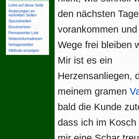
Links auf diese Seite
den nächsten Tag
Änderungen an
verlinkten Seiten
Spezialseiten
vorankommen und 
Druckversion
Permanenter Link
Seiten­­informationen
Wege frei bleiben 
Vorlageneditor
Attribute anzeigen
Mir ist es ein
Herzensanliegen, 
meinem gramen
Va
bald die Kunde zute
dass ich im Kosch 
mir eine Schar treu