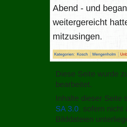
Abend - und began
weitergereicht hatt
mitzusingen.
Kategorien
:
Kosch
Wengenholm
Unb
Diese Seite wurde zu
bearbeitet.
Inhalte dieser Seite
SA 3.0
, sofern nich
Bilddateien unterlie