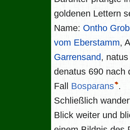
goldenen Lettern s
Name:
Ontho Gro
vom Eberstamm
, 
Garrensand
, natus
denatus 690 nach
Fall
Bosparans
.
Schließlich wander
Blick weiter und bl
einem Bildnis des 