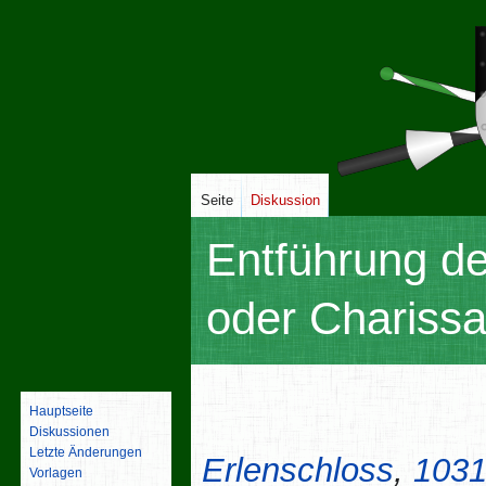
Seite
Diskussion
Entführung de
oder Chariss
Zur
Zur
Hauptseite
Navigation
Suche
Diskussionen
springen
springen
Letzte Änderungen
Erlenschloss
,
103
Vorlagen