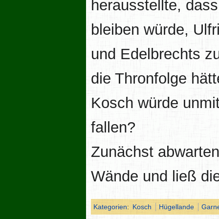
herausstellte, das
bleiben würde, Ulf
und Edelbrechts z
die Thronfolge hätt
Kosch würde unmitt
fallen?
Zunächst abwartend
Wände und ließ die
Kategorien
:
Kosch
Hügellande
Garn