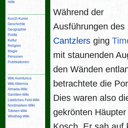
Hilfe
Während der
Inhalt
Kosch-Kurier
Ausführungen des
Geschichte
Geographie
Politik
Cantzlers
ging
Tim
Kultur
Religion
Magie
mit staunenden Au
Personen
Publikationen
den Wänden entla
Links
Wiki Aventurica
betrachtete die Port
Wiki Albernia
Almada-Wiki
Garetien-Wiki
Dies waren also di
Liebliches-Feld-Wiki
Nordmarken-Wiki
gekrönten Häupter
Tobrien-Wiki
Windhag-Wiki
Kosch. Er sah auf 
Werkzeuge