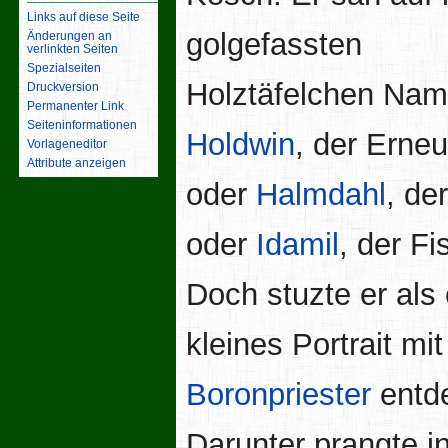
Links auf diese Seite
golgefassten
Änderungen an
verlinkten Seiten
Spezialseiten
Holztäfelchen Nam
Druckversion
Permanenter Link
Seiten­­informationen
Holdwin
, der Erneu
Vorlageneditor
Attribute anzeigen
oder
Halmdahl
, de
oder
Idamil
, der Fi
Doch stuzte er als 
kleines Portrait mi
Boronpriester
entde
Darunter prangte i