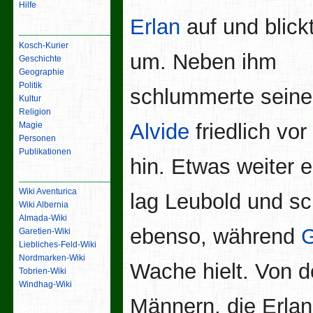
Hilfe
Erlan
auf und blick
Inhalt
Kosch-Kurier
um. Neben ihm
Geschichte
Geographie
Politik
schlummerte seine
Kultur
Religion
Alvide
friedlich vor
Magie
Personen
Publikationen
hin. Etwas weiter e
Links
Wiki Aventurica
lag Leubold und sch
Wiki Albernia
Almada-Wiki
ebenso, während
G
Garetien-Wiki
Liebliches-Feld-Wiki
Nordmarken-Wiki
Wache hielt. Von d
Tobrien-Wiki
Windhag-Wiki
Männern, die Erlan
Werkzeuge