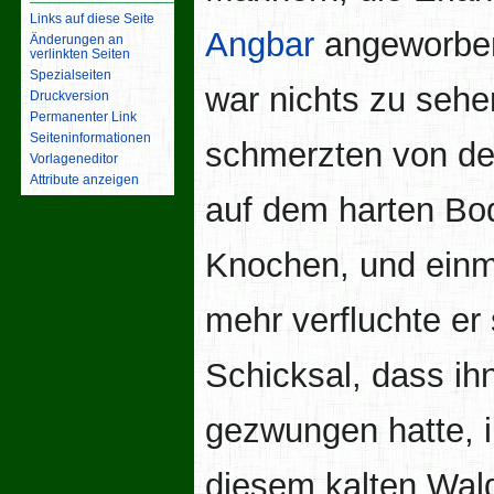
Links auf diese Seite
Angbar
angeworben
Änderungen an
verlinkten Seiten
Spezialseiten
war nichts zu sehe
Druckversion
Permanenter Link
Seiten­­informationen
schmerzten von de
Vorlageneditor
Attribute anzeigen
auf dem harten Bod
Knochen, und einm
mehr verfluchte er 
Schicksal, dass ih
gezwungen hatte, 
diesem kalten Wal