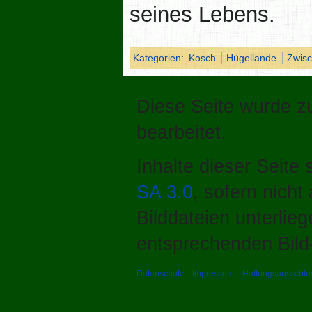
seines Lebens.
Kategorien
:
Kosch
Hügellande
Zwis
Diese Seite wurde z
bearbeitet.
Inhalte dieser Seite
SA 3.0
, sofern nich
Bilddateien unterlie
entsprechenden Bild-
Datenschutz
Impressum
Haftungsausschlu