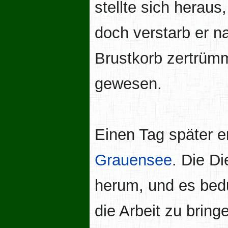
stellte sich herau
doch verstarb er n
Brustkorb zertrümm
gewesen.
Einen Tag später e
Grauensee
. Die Di
herum, und es bedu
die Arbeit zu brin