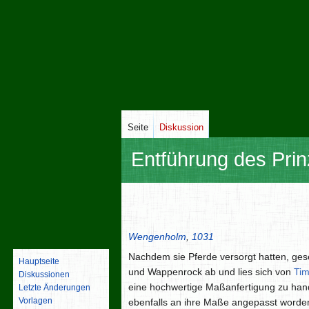
Seite
Diskussion
Entführung des Prin
Zur
Zur
Navigation
Suche
springen
springen
Wengenholm
,
1031
Nachdem sie Pferde versorgt hatten, gese
Hauptseite
und Wappenrock ab und lies sich von
Tim
Diskussionen
eine hochwertige Maßanfertigung zu han
Letzte Änderungen
Vorlagen
ebenfalls an ihre Maße angepasst worden