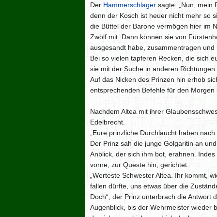
Der
Hammerschlager
sagte: „Nun, mein 
denn der Kosch ist heuer nicht mehr so si
die Büttel der Barone vermögen hier im 
Zwölf mit. Dann können sie von Fürstenh
ausgesandt habe, zusammentragen und u
Bei so vielen tapferen Recken, die sich e
sie mit der Suche in anderen Richtungen
Auf das Nicken des Prinzen hin erhob sic
entsprechenden Befehle für den Morgen u
Nachdem Altea mit ihrer Glaubensschweste
Edelbrecht.
„Eure prinzliche Durchlaucht haben nach
Der Prinz sah die junge Golgaritin an u
Anblick, der sich ihm bot, erahnen. Inde
vorne, zur Queste hin, gerichtet.
„Werteste Schwester Altea. Ihr kommt, wi
fallen dürfte, uns etwas über die Zustä
Doch“, der Prinz unterbrach die Antwort 
Augenblick, bis der Wehrmeister wieder 