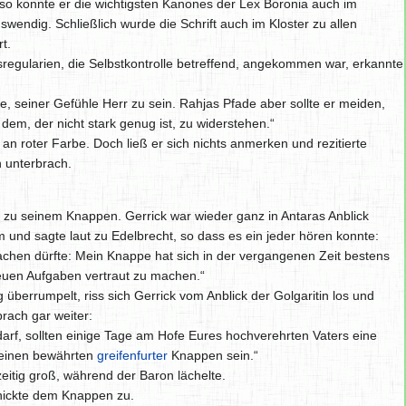
 so konnte er die wichtigsten Kanones der Lex Boronia auch im
uswendig. Schließlich wurde die Schrift auch im Kloster zu allen
t.
sregularien, die Selbstkontrolle betreffend, angekommen war, erkannte
e, seiner Gefühle Herr zu sein. Rahjas Pfade aber sollte er meiden,
em, der nicht stark genug ist, zu widerstehen.“
 roter Farbe. Doch ließ er sich nichts anmerken und rezitierte
n unterbrach.
d zu seinem Knappen. Gerrick war wieder ganz in Antaras Anblick
 und sagte laut zu Edelbrecht, so dass es ein jeder hören konnte:
achen dürfte: Mein Knappe hat sich in der vergangenen Zeit bestens
 neuen Aufgaben vertraut zu machen.“
ig überrumpelt, riss sich Gerrick vom Anblick der Golgaritin los und
prach gar weiter:
arf, sollten einige Tage am Hofe Eures hochverehrten Vaters eine
 einen bewährten
greifenfurter
Knappen sein.“
itig groß, während der Baron lächelte.
 nickte dem Knappen zu.