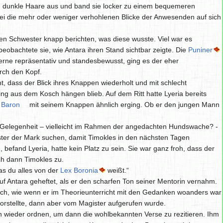
en, dunkle Haare aus und band sie locker zu einem bequemeren
 die mehr oder weniger verhohlenen Blicke der Anwesenden auf sich
en Schwester knapp berichten, was diese wusste. Viel war es
 beobachtete sie, wie Antara ihren Stand sichtbar zeigte. Die
Puniner
erne repräsentativ und standesbewusst, ging es der eher
rch den Kopf.
cht, dass der Blick ihres Knappen wiederholt und mit schlecht
 aus dem Kosch hängen blieb. Auf dem Ritt hatte Lyeria bereits
Baron
mit seinem Knappen ähnlich erging. Ob er den jungen Mann
er Gelegenheit – vielleicht im Rahmen der angedachten Hundswache? -
ter der Mark suchen, damit Timokles in den nächsten Tagen
 befand Lyeria, hatte kein Platz zu sein. Sie war ganz froh, dass der
ch dann Timokles zu.
as du alles von der
Lex Boronia
weißt.“
f Antara geheftet, als er den scharfen Ton seiner Mentorin vernahm.
ich, wie wenn er im Theorieunterricht mit den Gedanken woanders war
orstellte, dann aber vom Magister aufgerufen wurde.
 wieder ordnen, um dann die wohlbekannten Verse zu rezitieren. Ihm