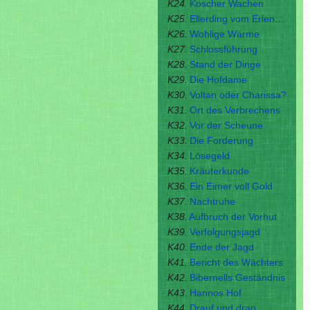
K24.
Koscher Wachen
K25.
Ellerding vom Erlenschloss
K26.
Wohlige Wärme
K27.
Schlossführung
K28.
Stand der Dinge
K29.
Die Hofdame
K30.
Voltan oder Charissa?
K31.
Ort des Verbrechens
K32.
Vor der Scheune
K33.
Die Forderung
K34.
Lösegeld
K35.
Kräuterkunde
K36.
Ein Eimer voll Gold
K37.
Nachtruhe
K38.
Aufbruch der Vorhut
K39.
Verfolgungsjagd
K40.
Ende der Jagd
K41.
Bericht des Wächters
K42.
Bibernells Geständnis
K43.
Hannos Hof
K44.
Drauf und dran