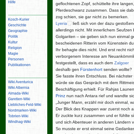
Hilfe
geflochtenen Zopf, schüttelte ihre lang
Pferdeschwanz zusammen. Dass sie dabei
Inhalt
zog schien, sie gar nicht zu bemerken.
Kosch-Kurier
Lyeria
ließ sich von der dazu gestoßen
Geschichte
allerdings nicht. Mit innerlichem Seufzen
Geographie
Golgariten – sie geben sich nun einmal g
Politik
Kultur
bescheidenen Ritterin vom Kürenstein du
Religion
Ihr behagte dies nicht. Und erst recht ni
Magie
verborgenem Interesse am Neuankömmling
Personen
festgestellt, dass es auch dem
Zalgoer
Publikationen
deshalb gen
Fürstenhort
senden wollte?
Links
Sie fasste ihren Entschluss. Bei nächst
Wiki Aventurica
würde sie das Gespräch mit dem Rittmeis
Wiki Albernia
Beschäftigung erhielt. Für Rahjas Launen,
Almada-Wiki
Prinz
nun nach Antara rief und wandte si
Garetien-Wiki
„Junger Mann, erzähl mir doch einmal, w
Liebliches-Feld-Wiki
Der Blick des Knappen war zuerst noch au
Nordmarken-Wiki
Er zuckte kurz zusammen und er fühlte s
Tobrien-Wiki
und sich Abenteuer in anderen Ländern v
Windhag-Wiki
So musste er erst einmal seine Gedanken
Werkzeuge