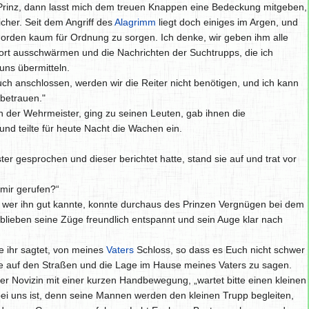
Prinz, dann lasst mich dem treuen Knappen eine Bedeckung mitgeben,
cher. Seit dem Angriff des
Alagrimm
liegt doch einiges im Argen, und
Norden kaum für Ordnung zu sorgen. Ich denke, wir geben ihm alle
ort ausschwärmen und die Nachrichten der Suchtrupps, die ich
ns übermitteln.
uch anschlossen, werden wir die Reiter nicht benötigen, und ich kann
 betrauen."
h der Wehrmeister, ging zu seinen Leuten, gab ihnen die
nd teilte für heute Nacht die Wachen ein.
r gesprochen und dieser berichtet hatte, stand sie auf und trat vor
 mir gerufen?“
nd wer ihn gut kannte, konnte durchaus des Prinzen Vergnügen bei dem
s blieben seine Züge freundlich entspannt und sein Auge klar nach
e ihr sagtet, von meines
Vaters
Schloss, so dass es Euch nicht schwer
nde auf den Straßen und die Lage im Hause meines Vaters zu sagen.
der Novizin mit einer kurzen Handbewegung, „wartet bitte einen kleinen
bei uns ist, denn seine Mannen werden den kleinen Trupp begleiten,