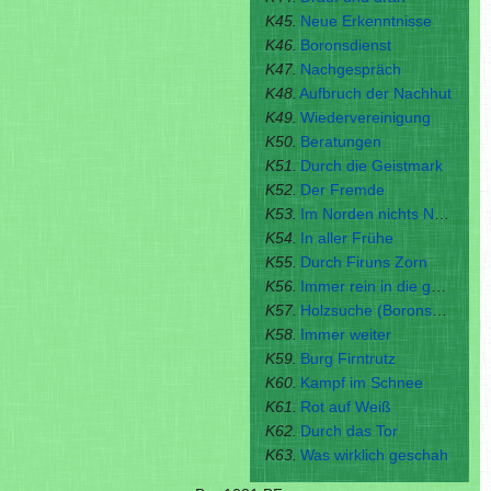
K45.
Neue Erkenntnisse
K46.
Boronsdienst
K47.
Nachgespräch
K48.
Aufbruch der Nachhut
K49.
Wiedervereinigung
K50.
Beratungen
K51.
Durch die Geistmark
K52.
Der Fremde
K53.
Im Norden nichts Neues
K54.
In aller Frühe
K55.
Durch Firuns Zorn
K56.
Immer rein in die gute Stube
K57.
Holzsuche (Boronsdienst II)
K58.
Immer weiter
K59.
Burg Firntrutz
K60.
Kampf im Schnee
K61.
Rot auf Weiß
K62.
Durch das Tor
K63.
Was wirklich geschah