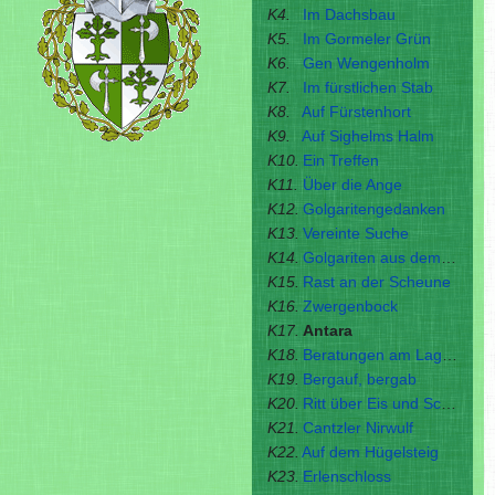
K4.
Im Dachsbau
K5.
Im Gormeler Grün
K6.
Gen Wengenholm
K7.
Im fürstlichen Stab
K8.
Auf Fürstenhort
K9.
Auf Sighelms Halm
K10.
Ein Treffen
K11.
Über die Ange
K12.
Golgaritengedanken
K13.
Vereinte Suche
K14.
Golgariten aus dem Süden
K15.
Rast an der Scheune
K16.
Zwergenbock
K17.
Antara
K18.
Beratungen am Lagerfeuer
K19.
Bergauf, bergab
K20.
Ritt über Eis und Schnee
K21.
Cantzler Nirwulf
K22.
Auf dem Hügelsteig
K23.
Erlenschloss