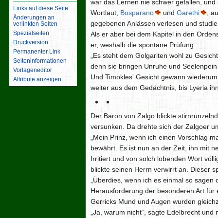
war das Lernen nie schwer gefallen, und
Links auf diese Seite
Wortlaut,
Bosparano
und
Garethi
, a
Änderungen an
gegebenen Anlässen verlesen und studier
verlinkten Seiten
Spezialseiten
Als er aber bei dem Kapitel in den Orden
Druckversion
er, weshalb die spontane Prüfung.
Permanenter Link
„Es steht dem Golgariten wohl zu Gesicht
Seiten­­informationen
denn sie bringen Unruhe und Seelenpein d
Vorlageneditor
Und Timokles' Gesicht gewann wiederum an
Attribute anzeigen
weiter aus dem Gedächtnis, bis Lyeria ih
Der Baron von Zalgo blickte stirnrunzeln
versunken. Da drehte sich der Zalgoer um
„Mein Prinz, wenn ich einen Vorschlag m
bewährt. Es ist nun an der Zeit, ihn mit
Irritiert und von solch lobenden Wort völl
blickte seinen Herrn verwirrt an. Dieser s
„Überdies, wenn ich es einmal so sagen d
Herausforderung der besonderen Art für
Gerricks Mund und Augen wurden gleichze
„Ja, warum nicht“, sagte Edelbrecht und