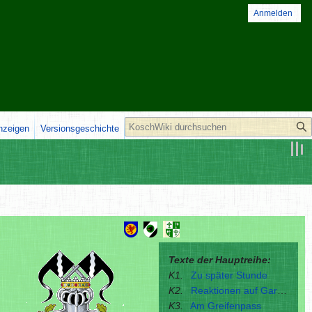
Anmelden
Suche
anzeigen
Versionsgeschichte
Texte der Hauptreihe:
K1.
Zu später Stunde
K2.
Reaktionen auf Garrensand
K3.
Am Greifenpass