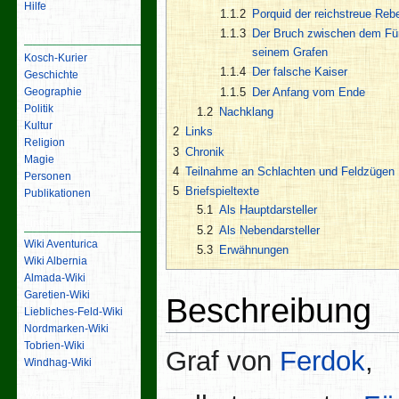
Hilfe
1.1.2
Porquid der reichstreue Rebe
1.1.3
Der Bruch zwischen dem Fü
Inhalt
seinem Grafen
Kosch-Kurier
1.1.4
Der falsche Kaiser
Geschichte
1.1.5
Der Anfang vom Ende
Geographie
Politik
1.2
Nachklang
Kultur
2
Links
Religion
3
Chronik
Magie
4
Teilnahme an Schlachten und Feldzügen
Personen
5
Briefspieltexte
Publikationen
5.1
Als Hauptdarsteller
Links
5.2
Als Nebendarsteller
Wiki Aventurica
5.3
Erwähnungen
Wiki Albernia
Almada-Wiki
Garetien-Wiki
Beschreibung
Liebliches-Feld-Wiki
Nordmarken-Wiki
Tobrien-Wiki
Graf von
Ferdok
,
Windhag-Wiki
Werkzeuge