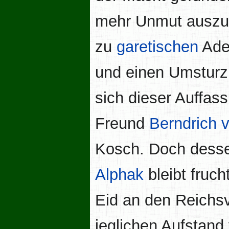
mehr Unmut auszubr
zu
garetischen
Adel
und einen Umsturz 
sich dieser Auffas
Freund
Berndrich
Kosch. Doch dessen
Alphak
bleibt fruch
Eid an den Reichs
jeglichen Aufstand 