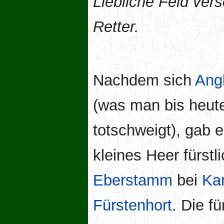
Liebliche Feld ver
Retter.
Nachdem sich
Ang
(was man bis heut
totschweigt), gab 
kleines Heer fürstl
Eberstamm
bei
Ka
Fürstenhort
. Die fü