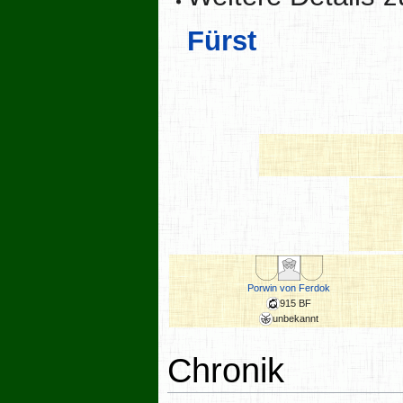
Fürst
Porwin von Ferdok
915 BF
unbekannt
Chronik