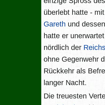
einzige Spross de
überlebt hatte - m
Gareth
und desse
hatte er unerwartet
nördlich der
Reichs
ohne Gegenwehr de
Rückkehr als Befre
langer Nacht.
Die treuesten Vert