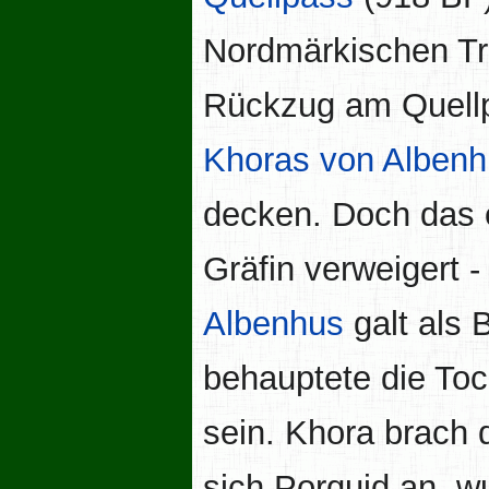
Nordmärkischen Tr
Rückzug am Quellp
Khoras von Alben
decken. Doch das 
Gräfin verweigert 
Albenhus
galt als 
behauptete die Toc
sein. Khora brach d
sich Porquid an, w