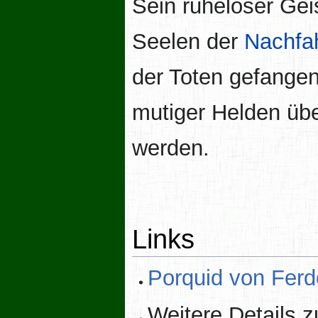
Sein ruheloser Gei
Seelen der
Nachfa
der Toten gefangen 
mutiger Helden übe
werden.
Links
Porquid von Ferd
Weitere Details z