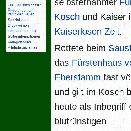
selbsternannter
Fü
Links auf diese Seite
Änderungen an
Kosch
und Kaiser i
verlinkten Seiten
Spezialseiten
Druckversion
Kaiserlosen Zeit
.
Permanenter Link
Seiten­­informationen
Vorlageneditor
Rottete beim
Saus
Attribute anzeigen
das
Fürstenhaus 
Eberstamm
fast vö
und gilt im Kosch b
heute als Inbegriff
blutrünstigen