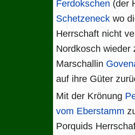
Ferdokschen
(der 
Schetzeneck
wo di
Herrschaft nicht ve
Nordkosch wieder z
Marschallin
Govena
auf ihre Güter zurü
Mit der Krönung
Pe
vom Eberstamm
zu
Porquids Herrscha