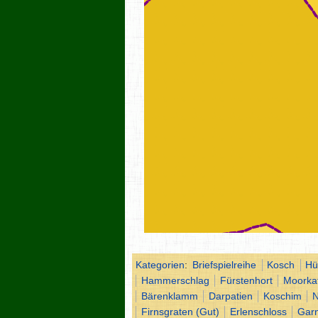
Kategorien
:
Briefspielreihe
Kosch
Hü
Hammerschlag
Fürstenhort
Moorka
Bärenklamm
Darpatien
Koschim
N
Firnsgraten (Gut)
Erlenschloss
Gar