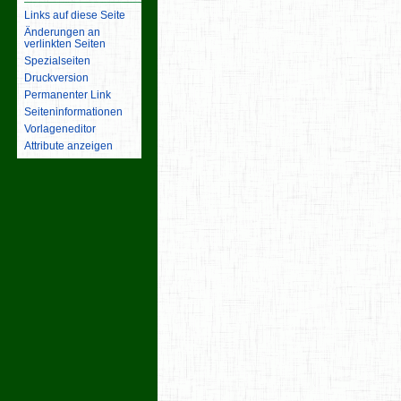
Links auf diese Seite
Änderungen an
verlinkten Seiten
Spezialseiten
Druckversion
Permanenter Link
Seiten­­informationen
Vorlageneditor
Attribute anzeigen