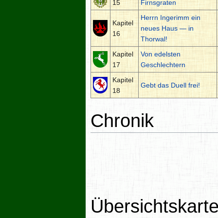
15
Firnsgraten
Herrn Ingerimm ein
Kapitel
neues Haus — in
16
Thorwal!
Kapitel
Von edelsten
17
Geschlechtern
Kapitel
Gebt das Duell frei!
18
Chronik
Übersichtskart