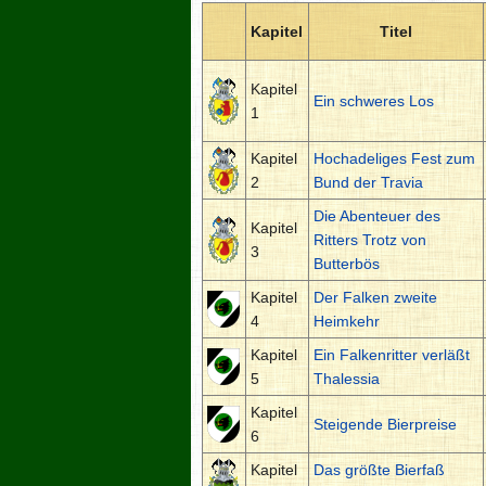
Kapitel
Titel
Kapitel
Ein schweres Los
1
Kapitel
Hochadeliges Fest zum
2
Bund der Travia
Die Abenteuer des
Kapitel
Ritters Trotz von
3
Butterbös
Kapitel
Der Falken zweite
4
Heimkehr
Kapitel
Ein Falkenritter verläßt
5
Thalessia
Kapitel
Steigende Bierpreise
6
Kapitel
Das größte Bierfaß