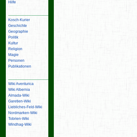
Hilfe
Inhalt
Kosch-Kurier
Geschichte
Geographie
Politik
Kultur
Religion
Magie
Personen
Publikationen
Links
Wiki Aventurica
Wiki Albernia
Almada-Wiki
Garetien-Wiki
Liebliches-Feld-Wiki
Nordmarken-Wiki
Tobrien-Wiki
Windhag-Wiki
Werkzeuge