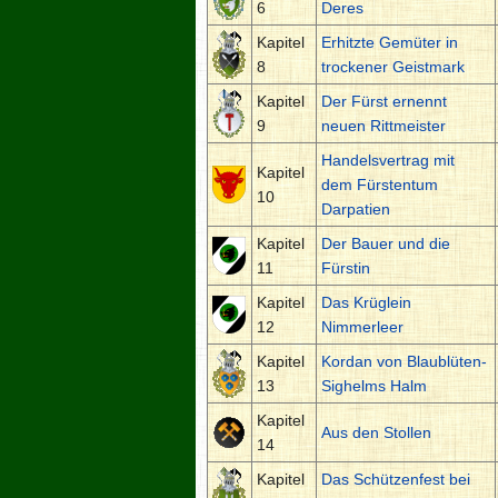
6
Deres
Kapitel
Erhitzte Gemüter in
8
trockener Geistmark
Kapitel
Der Fürst ernennt
9
neuen Rittmeister
Handelsvertrag mit
Kapitel
dem Fürstentum
10
Darpatien
Kapitel
Der Bauer und die
11
Fürstin
Kapitel
Das Krüglein
12
Nimmerleer
Kapitel
Kordan von Blaublüten-
13
Sighelms Halm
Kapitel
Aus den Stollen
14
Kapitel
Das Schützenfest bei