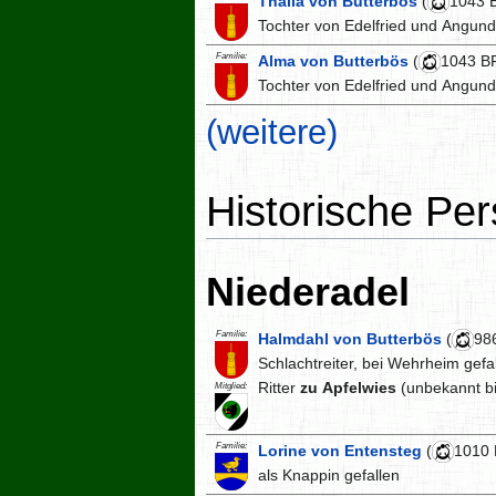
Thalia von Butterbös
(
1043 
Tochter von Edelfried und Angun
Familie:
Alma von Butterbös
(
1043 B
Tochter von Edelfried und Angun
(weitere)
Historische Pe
Niederadel
Familie:
Halmdahl von Butterbös
(
98
Schlachtreiter, bei Wehrheim gefa
Ritter
zu Apfelwies
(unbekannt b
Mitglied:
Familie:
Lorine von Entensteg
(
1010 
als Knappin gefallen