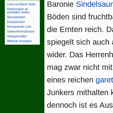
Baronie
Sindelsau
Links auf diese Seite
Änderungen an
verlinkten Seiten
Böden sind fruchtb
Spezialseiten
Druckversion
Permanenter Link
die Ernten reich. 
Seiten­­informationen
Vorlageneditor
spiegelt sich auch
Attribute anzeigen
wider. Das Herren
mag zwar nicht mi
eines reichen
gare
Junkers mithalten 
dennoch ist es Au