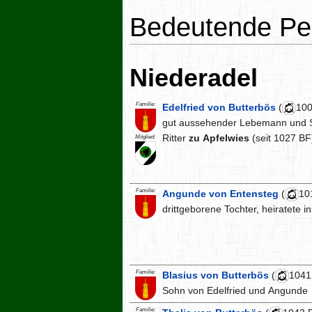
Bedeutende Pe
Niederadel
Familie:
Edelfried von Butterbös
(
100
gut aussehender Lebemann und S
Ritter
zu Apfelwies
(seit 1027 BF
Mitglied:
Familie:
Angunde von Entensteg
(
10
drittgeborene Tochter, heiratete i
Familie:
Blasius von Butterbös
(
1041
Sohn von Edelfried und Angunde
Familie: