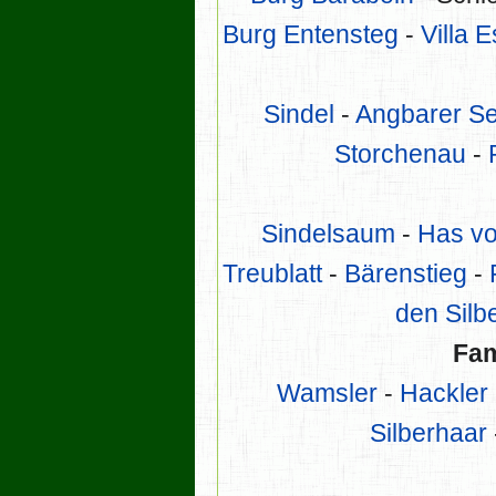
Burg Entensteg
-
Villa 
Sindel
-
Angbarer S
Storchenau
-
Sindelsaum
-
Has v
Treublatt
-
Bärenstieg
-
den Silbe
Fam
Wamsler
-
Hackler
Silberhaar