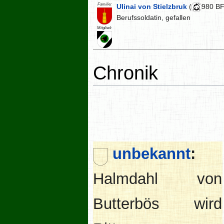
Familie:
Ulinai von Stielzbruk
(
980 BF
Berufssoldatin, gefallen
Mitglied:
Chronik
unbekannt
:
Halmdahl von
Butterbös wird