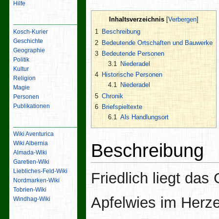
Hilfe
Inhaltsverzeichnis
Inhalt
1
Beschreibung
Kosch-Kurier
Geschichte
2
Bedeutende Ortschaften und Bauwerke
Geographie
3
Bedeutende Personen
Politik
3.1
Niederadel
Kultur
4
Historische Personen
Religion
4.1
Niederadel
Magie
5
Chronik
Personen
Publikationen
6
Briefspieltexte
6.1
Als Handlungsort
Links
Wiki Aventurica
Beschreibung
Wiki Albernia
Almada-Wiki
Garetien-Wiki
Liebliches-Feld-Wiki
Friedlich liegt das 
Nordmarken-Wiki
Tobrien-Wiki
Apfelwies im Herz
Windhag-Wiki
Werkzeuge