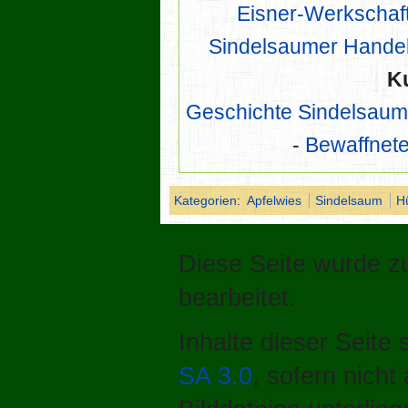
Eisner-Werkschaf
Sindelsaumer Hande
K
Geschichte Sindelsau
-
Bewaffnete
Kategorien
:
Apfelwies
Sindelsaum
H
Diese Seite wurde z
bearbeitet.
Inhalte dieser Seite
SA 3.0
, sofern nich