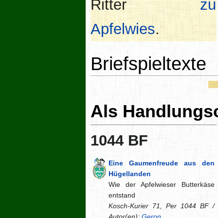
Ritter
zu
Apfelwies
.
Briefspieltexte
Als Handlungs
1044 BF
Eine Gaumenfreude aus den
Hügellanden
Wie der Apfelwieser Butterkäse
entstand
Kosch-Kurier 71, Per 1044 BF /
Autor(en):
Geron