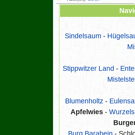
Navi
Sindelsaum
-
Hügels
Mi
Stippwitzer Land
-
Ente
Mistelst
Blumenholtz
-
Eulens
Apfelwies
-
Wurzels
Burgen
Burg Barabein
- Schl