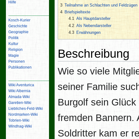
Hilfe
3
Teilnahme an Schlachten und Feldzügen
4
Briefspieltexte
Inhalt
4.1
Als Hauptdarsteller
Kosch-Kurier
4.2
Als Nebendarsteller
Geschichte
Geographie
4.3
Erwähnungen
Politik
Kultur
Beschreibung
Religion
Magie
Personen
Publikationen
Wie so viele Mitgli
Links
seiner Familie suc
Wiki Aventurica
Wiki Albernia
Almada-Wiki
Burgolf sein Glück
Garetien-Wiki
Liebliches-Feld-Wiki
fremden Bannern. 
Nordmarken-Wiki
Tobrien-Wiki
Windhag-Wiki
Soldritter kam er r
Werkzeuge