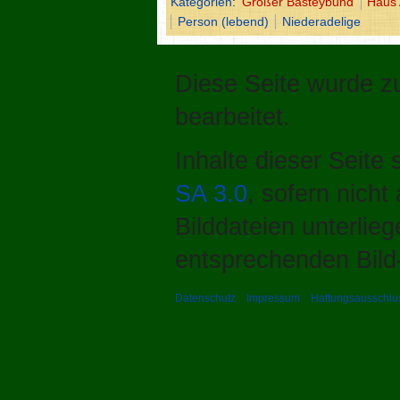
Kategorien
:
Großer Basteybund
Haus 
Person (lebend)
Niederadelige
Diese Seite wurde zu
bearbeitet.
Inhalte dieser Seite
SA 3.0
, sofern nich
Bilddateien unterlie
entsprechenden Bild-
Datenschutz
Impressum
Haftungsausschlu