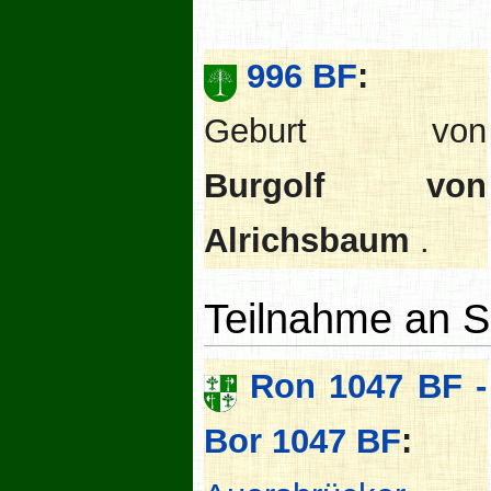
996 BF
:
Geburt von
Burgolf von
Alrichsbaum
.
Teilnahme an S
Ron 1047 BF -
Bor 1047 BF
: