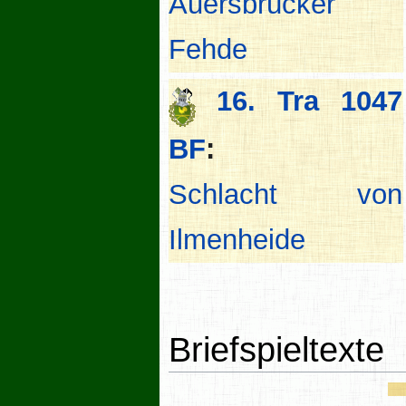
Auersbrücker
Fehde
16. Tra 1047
BF
:
Schlacht von
Ilmenheide
Briefspieltexte