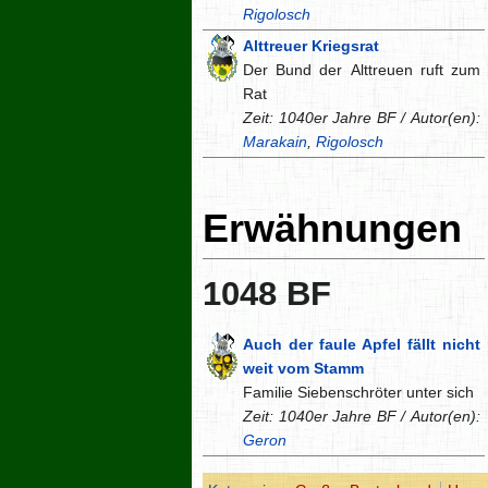
Rigolosch
Alttreuer Kriegsrat
Der Bund der Alttreuen ruft zum
Rat
Zeit: 1040er Jahre BF / Autor(en):
Marakain
,
Rigolosch
Erwähnungen
1048 BF
Auch der faule Apfel fällt nicht
weit vom Stamm
Familie Siebenschröter unter sich
Zeit: 1040er Jahre BF / Autor(en):
Geron