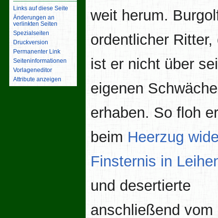
Links auf diese Seite
weit herum. Burgolf
Änderungen an
verlinkten Seiten
Spezialseiten
ordentlicher Ritter,
Druckversion
Permanenter Link
ist er nicht über se
Seiten­­informationen
Vorlageneditor
Attribute anzeigen
eigenen Schwäche
erhaben. So floh e
beim
Heerzug wide
Finsternis in Leihe
und desertierte
anschließend vom 