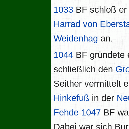
1033
BF schloß er 
Harrad von Ebers
Weidenhag
an.
1044
BF gründete 
schließlich den
Gr
Seither vermittelt
Hinkefuß
in der
Ne
Fehde
1047
BF war
Dabei war sich Bur