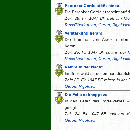
Ferdoker Garde stößt hinzu
Die Ferdoker Garde erscheint auf 
Zeit: 25. Fir 1047 BF früh am Mor
RekkiThorkarson
,
Geron
,
Rigolosc
Verstärkung heran!
Die Hämmer von Ârxozim eilen 
heran
Zeit: 25. Fir 1047 BF spät in der N
RekkiThorkarson
,
Geron
,
Rigolosc
Kampf in der Nacht
Im Borrewald sprechen nun die Sc
Zeit: 25. Fir 1047 BF mitten in der 
Geron
,
Rigolosch
Die Falle schnappt zu
In den Tiefen des Borrewaldes wir
gelegt.
Zeit: 24. Fir 1047 BF spät am Mit
Geron
,
Rigolosch