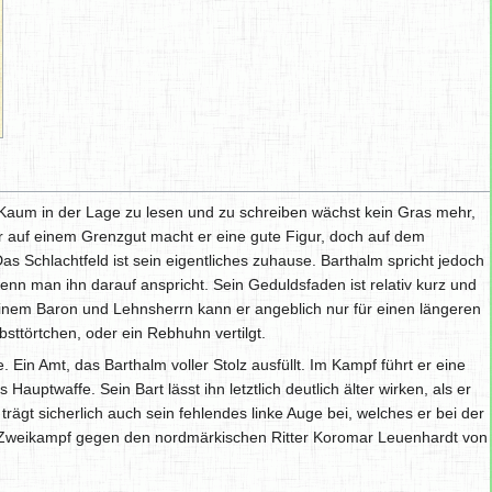
. Kaum in der Lage zu lesen und zu schreiben wächst kein Gras mehr,
er auf einem Grenzgut macht er eine gute Figur, doch auf dem
 Das Schlachtfeld ist sein eigentliches zuhause. Barthalm spricht jedoch
nn man ihn darauf anspricht. Sein Geduldsfaden ist relativ kurz und
einem Baron und Lehnsherrn kann er angeblich nur für einen längeren
sttörtchen, oder ein Rebhuhn vertilgt.
 Ein Amt, das Barthalm voller Stolz ausfüllt. Im Kampf führt er eine
Hauptwaffe. Sein Bart lässt ihn letztlich deutlich älter wirken, als er
trägt sicherlich auch sein fehlendes linke Auge bei, welches er bei der
Zweikampf gegen den nordmärkischen Ritter Koromar Leuenhardt von