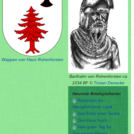
Wappen von Haus Rohenforsten
Barthalm von Rohenforsten ca
1034 BF ©
Tristan Denecke
Neueste Briefspieltexte:
Reisestart ins
Wengenholmer Land
Das Ende einer Suche
Den Fluss hoch
Kein guter Tag für
Gamsbarts Magen