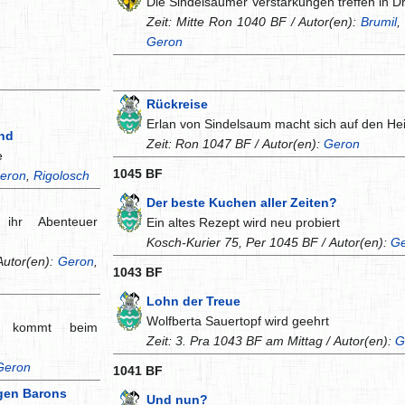
Die Sindelsaumer Verstärkungen treffen in Dri
Zeit: Mitte Ron 1040 BF / Autor(en):
Brumil
Geron
Rückreise
Erlan von Sindelsaum macht sich auf den H
nd
Zeit: Ron 1047 BF / Autor(en):
Geron
e
1045 BF
eron
,
Rigolosch
Der beste Kuchen aller Zeiten?
ihr Abenteuer
Ein altes Rezept wird neu probiert
Kosch-Kurier 75, Per 1045 BF / Autor(en):
G
Autor(en):
Geron
,
1043 BF
Lohn der Treue
Wolfberta Sauertopf wird geehrt
nt kommt beim
Zeit: 3. Pra 1043 BF am Mittag / Autor(en):
G
Geron
1041 BF
gen Barons
Und nun?