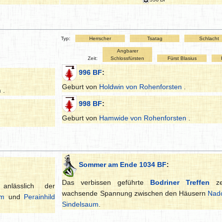
Typ:
Herrscher
Tsatag
Schlacht
Angbarer
Zeit:
Schlossfürsten
Fürst Blasius
996 BF
:
Geburt von
Holdwin von Rohenforsten
.
n
.
998 BF
:
Geburt von
Hamwide von Rohenforsten
.
Sommer am Ende 1034 BF
:
Das verbissen geführte
Bodriner Treffen
ze
nlässlich der
wachsende Spannung zwischen den Häusern
Nad
um
und
Perainhild
Sindelsaum
.