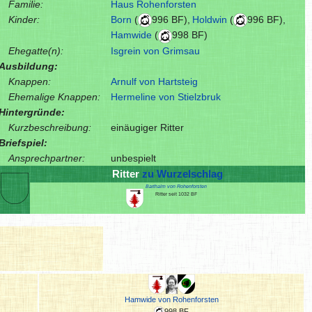
Familie:
Haus Rohenforsten
Kinder:
Born
(
996 BF),
Holdwin
(
996 BF),
Hamwide
(
998 BF)
Ehegatte(n):
Isgrein von Grimsau
Ausbildung:
Knappen:
Arnulf von Hartsteig
Ehemalige Knappen:
Hermeline von Stielzbruk
Hintergründe:
Kurzbeschreibung:
einäugiger Ritter
Briefspiel:
Ansprechpartner:
unbespielt
Ritter
zu Wurzelschlag
Barthalm von Rohenforsten
Ritter seit 1032 BF
Hamwide von Rohenforsten
998 BF