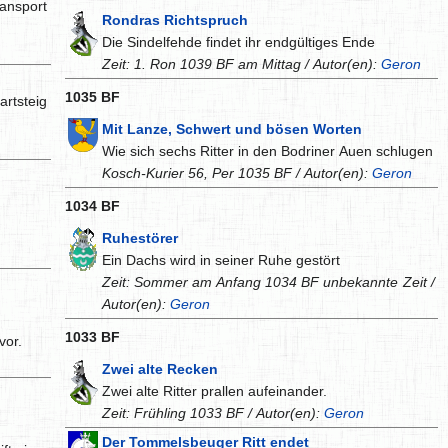
ansport
Rondras Richtspruch
Die Sindelfehde findet ihr endgültiges Ende
Zeit: 1. Ron 1039 BF am Mittag / Autor(en):
Geron
1035 BF
artsteig
Mit Lanze, Schwert und bösen Worten
Wie sich sechs Ritter in den Bodriner Auen schlugen
Kosch-Kurier 56, Per 1035 BF / Autor(en):
Geron
1034 BF
Ruhestörer
Ein Dachs wird in seiner Ruhe gestört
Zeit: Sommer am Anfang 1034 BF unbekannte Zeit /
Autor(en):
Geron
1033 BF
vor.
Zwei alte Recken
Zwei alte Ritter prallen aufeinander.
Zeit: Frühling 1033 BF / Autor(en):
Geron
Der Tommelsbeuger Ritt endet