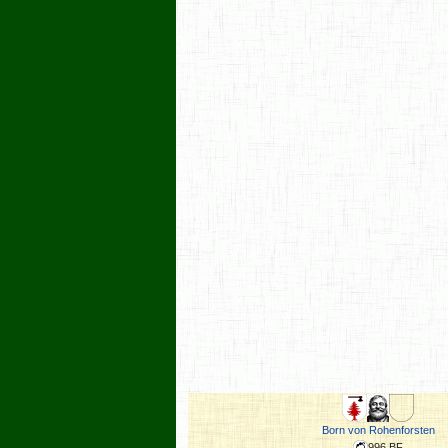
Born von Rohenforsten
996 BF