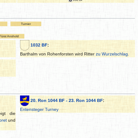
Turnier
Fürst Anshold
1032 BF
:
Barthalm von Rohenforsten wird Ritter
zu Wurzelschlag
.
20. Ron 1044 BF - 23. Ron 1044 BF
:
Entensteger Turney
igt die
oret
und