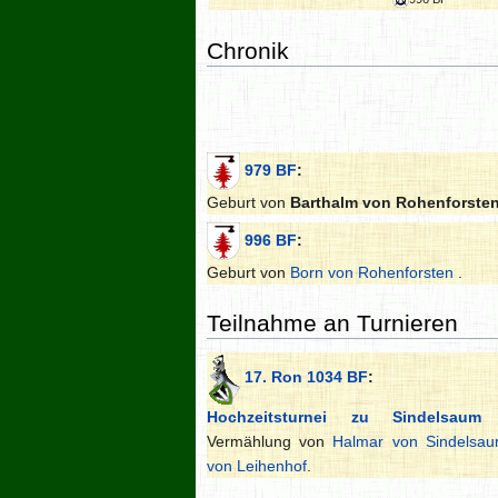
Chronik
979 BF
:
Geburt von
Barthalm von Rohenforste
996 BF
:
Geburt von
Born von Rohenforsten
.
Teilnahme an Turnieren
17. Ron 1034 BF
:
Hochzeitsturnei zu Sindelsaum
a
Vermählung von
Halmar von Sindelsa
von Leihenhof
.