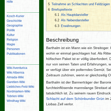
Hilfe
5
Teilnahme an Schlachten und Feldzügen
6
Briefspieltexte
Inhalt
6.1
Als Hauptdarsteller
Kosch-Kurier
6.2
Als Nebendarsteller
Geschichte
Geographie
6.3
Erwähnungen
Politik
Kultur
Beschreibung
Religion
Magie
Barthalm ist ein Mann wie ein Streitoger
Personen
wohin er einmal geschlagen hat. Als Ritt
Publikationen
höfischen Paket ist er völlig überfordert.
Links
nur von seinen Taten und Erfahrungen, we
Wiki Aventurica
er verfügt über ein polterndes Gemüt. S
Wiki Albernia
Zeitraum zuhören, wenn er gleichzeitig Ob
Almada-Wiki
Barthalm ist der Bannerträger der Baronie.
Garetien-Wiki
Liebliches-Feld-Wiki
furchteinflösende mannslange Streitaxt als 
Nordmarken-Wiki
tatsächlich ist. Zu seinem rauen Eindruck 
Tobrien-Wiki
Schlacht auf dem Schönbunder Grün
im 
Windhag-Wiki
Liobas Zell verlor.
Werkzeuge