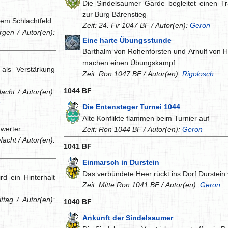
Die Sindelsaumer Garde begleitet einen Tr
zur Burg Bärenstieg
dem Schlachtfeld
Zeit: 24. Fir 1047 BF / Autor(en):
Geron
gen / Autor(en):
Eine harte Übungsstunde
h
Barthalm von Rohenforsten und Arnulf von H
machen einen Übungskampf
als Verstärkung
Zeit: Ron 1047 BF / Autor(en):
Rigolosch
1044 BF
acht / Autor(en):
h
Die Entensteger Turnei 1044
Alte Konflikte flammen beim Turnier auf
hwerter
Zeit: Ron 1044 BF / Autor(en):
Geron
Nacht / Autor(en):
1041 BF
Einmarsch in Durstein
Das verbündete Heer rückt ins Dorf Durstein 
d ein Hinterhalt
Zeit: Mitte Ron 1041 BF / Autor(en):
Geron
tag / Autor(en):
1040 BF
Ankunft der Sindelsaumer