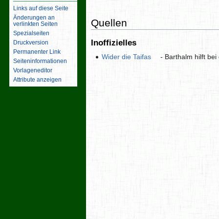
Links auf diese Seite
Änderungen an
Quellen
verlinkten Seiten
Spezialseiten
Inoffizielles
Druckversion
Permanenter Link
Wider die Taifas
- Barthalm hilft be
Seiten­­informationen
Vorlageneditor
Attribute anzeigen