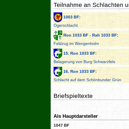
Teilnahme an Schlachten 
1003 BF
:
Ogerschlacht
Ron 1033 BF - Rah 1033 BF
:
Feldzug im Wengenholm
15. Ron 1033 BF
:
Belagerung von Burg Schwarzfels
16. Ron 1033 BF
:
Schlacht auf dem Schönbunder Grün
Briefspieltexte
Als Hauptdarsteller
1047 BF