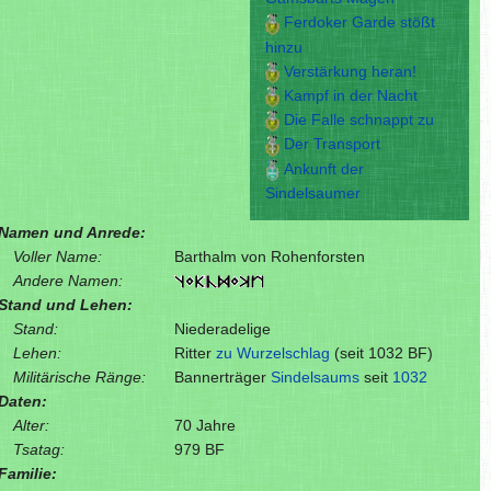
Ferdoker Garde stößt
hinzu
Verstärkung heran!
Kampf in der Nacht
Die Falle schnappt zu
Der Transport
Ankunft der
Sindelsaumer
Namen und Anrede:
Voller Name:
Barthalm von Rohenforsten
Andere Namen:
Stand und Lehen:
Stand:
Niederadelige
Lehen:
Ritter
zu Wurzelschlag
(seit 1032 BF)
Militärische Ränge:
Bannerträger
Sindelsaums
seit
1032
Daten:
Alter:
70 Jahre
Tsatag:
979 BF
Familie: