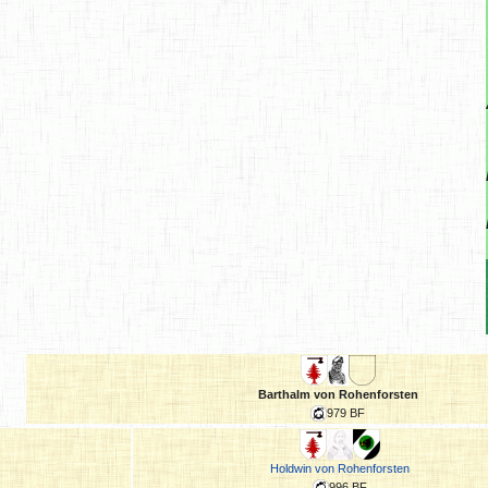
Barthalm von Rohenforsten
979 BF
Holdwin von Rohenforsten
996 BF