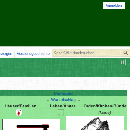
Anmelden
Suche
anzeigen
Versionsgeschichte
Ausklappen
Wurzelschlag
Häuser/Familien
Lehen/Ämter
Orden/Kirchen/Bünde
(keine)