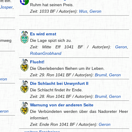
ft ein.
Ruhm hat seinen Preis.
,
Josper
,
Zeit: 1033 BF / Autor(en):
Wus
,
Geron
Es wird ernst
eimweg
Die Lage spizt sich zu.
Zeit: Mitte Eff 1041 BF / Autor(en):
Geron
,
RobanGrobhand
Flucht!
Die Überlebenden fliehen um ihr Leben.
Zeit: 29. Ron 1041 BF / Autor(en):
Brumil
,
Geron
eron
Die Schlacht bei Unwynfurt II
Die Schlacht findet ihr Ende.
Zeit: 28. Ron 1041 BF / Autor(en):
Brumil
,
Geron
Warnung von der anderen Seite
eron
Die Verbündeten werden über das Nadoreter Heer
informiert.
Zeit: Ende Ron 1041 BF / Autor(en):
Geron