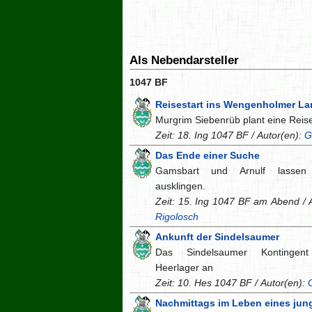
Als Nebendarsteller
1047 BF
Reisestart ins Wengenholmer La
Murgrim Siebenrüb plant eine Reis
Zeit: 18. Ing 1047 BF / Autor(en):
G
Das Ende einer Suche
Gamsbart und Arnulf lassen 
ausklingen.
Zeit: 15. Ing 1047 BF am Abend / 
Rigolosch
Ankunft der Sindelsaumer
Das Sindelsaumer Kontinge
Heerlager an
Zeit: 10. Hes 1047 BF / Autor(en):
Nachmittags im Leben eines jun