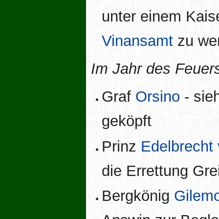
unter einem Kais
Vinansamt
zu we
Im Jahr des Feuer
Graf
Orsino
- sie
geköpft
Prinz
Edelbrech
die Errettung Gre
Bergkönig
Gilemo