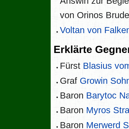
Answin zur Begle
von Orinos Brud
Voltan von Falke
Erklärte Gegne
Fürst
Blasius v
Graf
Growin Soh
Baron
Barytoc N
Baron
Myros Str
Baron
Merwerd S