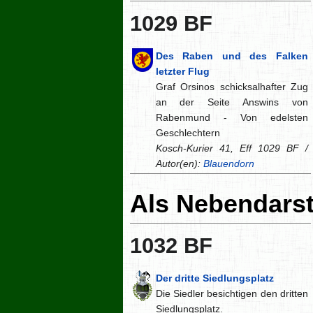
1029 BF
Des Raben und des Falken
letzter Flug
Graf Orsinos schicksalhafter Zug
an der Seite Answins von
Rabenmund - Von edelsten
Geschlechtern
Kosch-Kurier 41, Eff 1029 BF /
Autor(en):
Blauendorn
Als Nebendarst
1032 BF
Der dritte Siedlungsplatz
Die Siedler besichtigen den dritten
Siedlungsplatz.