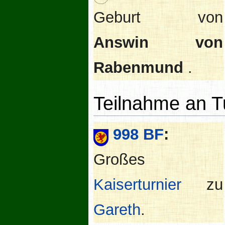
Geburt von
Answin von
Rabenmund
.
Teilnahme an T
998 BF
:
Großes
Kaiserturnier
zu
Gareth
.