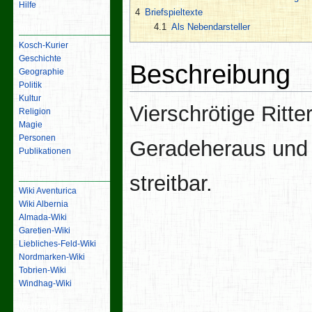
Hilfe
4
Briefspieltexte
4.1
Als Nebendarsteller
Inhalt
Kosch-Kurier
Geschichte
Beschreibung
Geographie
Politik
Kultur
Vierschrötige Ritter
Religion
Magie
Personen
Geradeheraus und
Publikationen
Links
streitbar.
Wiki Aventurica
Wiki Albernia
Almada-Wiki
Garetien-Wiki
Liebliches-Feld-Wiki
Nordmarken-Wiki
Tobrien-Wiki
Windhag-Wiki
Werkzeuge