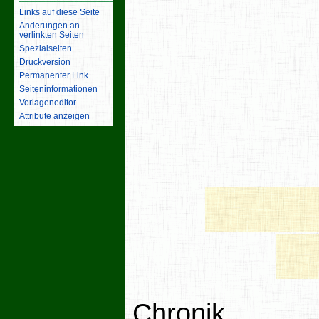
Links auf diese Seite
Änderungen an
verlinkten Seiten
Spezialseiten
Druckversion
Permanenter Link
Seiten­­informationen
Vorlageneditor
Attribute anzeigen
Chronik