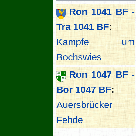
Ron 1041 BF -
Tra 1041 BF
:
Kämpfe um
Bochswies
Ron 1047 BF -
Bor 1047 BF
:
Auersbrücker
Fehde