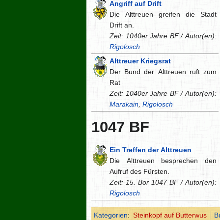
Angriff auf Drift
Die Alttreuen greifen die Stadt
Drift an.
Zeit: 1040er Jahre BF / Autor(en):
Rigolosch
Alttreuer Kriegsrat
Der Bund der Alttreuen ruft zum
Rat
Zeit: 1040er Jahre BF / Autor(en):
Marakain
,
Rigolosch
1047 BF
Ein Treffen der Alttreuen
Die Alttreuen besprechen den
Aufruf des Fürsten.
Zeit: 15. Bor 1047 BF / Autor(en):
Rigolosch
Kategorien
:
Steinkopf auf Butterwus
B