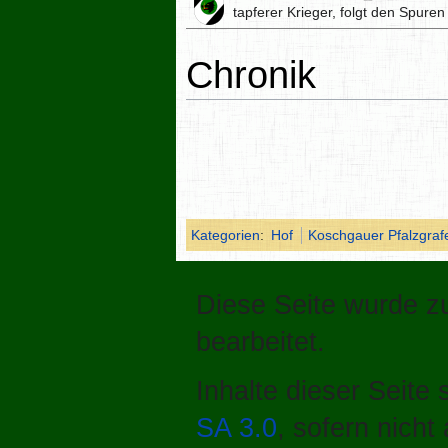
tapferer Krieger, folgt den Spuren
Chronik
Kategorien
:
Hof
Koschgauer Pfalzgraf
Diese Seite wurde z
bearbeitet.
Inhalte dieser Seite
SA 3.0
, sofern nich