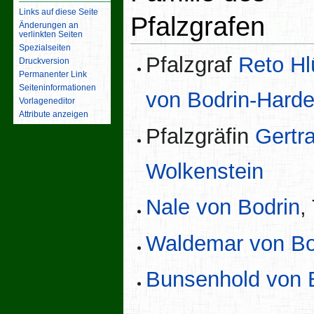
Links auf diese Seite
Pfalzgrafen
Änderungen an
verlinkten Seiten
Spezialseiten
Pfalzgraf
Reto Hl
Druckversion
Permanenter Link
Seiten­­informationen
von Bodrin-Harde
Vorlageneditor
Attribute anzeigen
Pfalzgräfin
Gertr
Wolkenstein
Nale von Bodrin
,
Waldemar von Bo
Bunsenhold von 