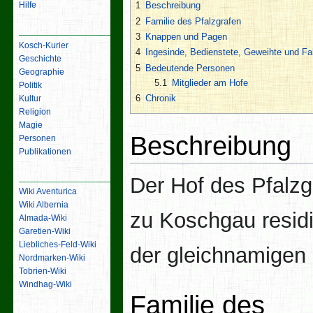
Hilfe
1
Beschreibung
2
Familie des Pfalzgrafen
Inhalt
3
Knappen und Pagen
Kosch-Kurier
4
Ingesinde, Bedienstete, Geweihte und F
Geschichte
5
Bedeutende Personen
Geographie
5.1
Mitglieder am Hofe
Politik
6
Chronik
Kultur
Religion
Magie
Beschreibung
Personen
Publikationen
Links
Der Hof des Pfalzg
Wiki Aventurica
Wiki Albernia
zu Koschgau residi
Almada-Wiki
Garetien-Wiki
Liebliches-Feld-Wiki
der gleichnamigen
Nordmarken-Wiki
Tobrien-Wiki
Windhag-Wiki
Familie des
Werkzeuge