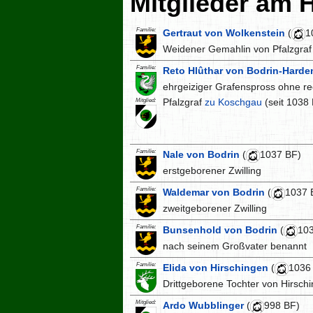
Mitglieder am 
Familie:
Gertraut von Wolkenstein
(
1
Weidener Gemahlin von Pfalzgra
Familie:
Reto Hlûthar von Bodrin-Harde
ehrgeiziger Grafenspross ohne re
Pfalzgraf
zu Koschgau
(seit 1038
Mitglied:
Familie:
Nale von Bodrin
(
1037 BF)
erstgeborener Zwilling
Familie:
Waldemar von Bodrin
(
1037 
zweitgeborener Zwilling
Familie:
Bunsenhold von Bodrin
(
10
nach seinem Großvater benannt
Familie:
Elida von Hirschingen
(
1036
Drittgeborene Tochter von Hirsch
Mitglied:
Ardo Wubblinger
(
998 BF)