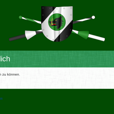
ich
en zu können.
ss