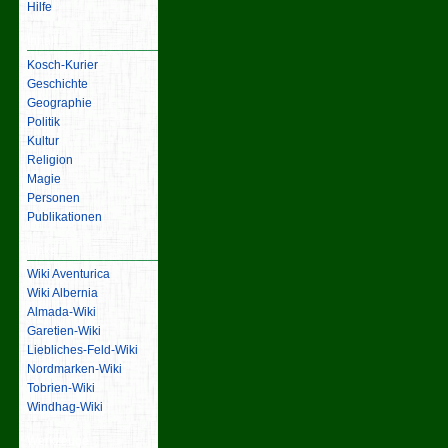
Hilfe
Inhalt
Kosch-Kurier
Geschichte
Geographie
Politik
Kultur
Religion
Magie
Personen
Publikationen
Links
Wiki Aventurica
Wiki Albernia
Almada-Wiki
Garetien-Wiki
Liebliches-Feld-Wiki
Nordmarken-Wiki
Tobrien-Wiki
Windhag-Wiki
Werkzeuge