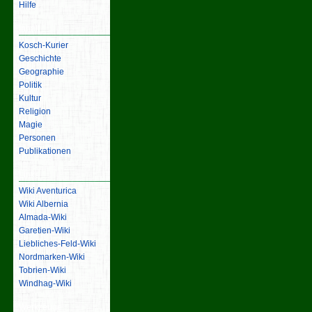
Hilfe
Inhalt
Kosch-Kurier
Geschichte
Geographie
Politik
Kultur
Religion
Magie
Personen
Publikationen
Links
Wiki Aventurica
Wiki Albernia
Almada-Wiki
Garetien-Wiki
Liebliches-Feld-Wiki
Nordmarken-Wiki
Tobrien-Wiki
Windhag-Wiki
Werkzeuge