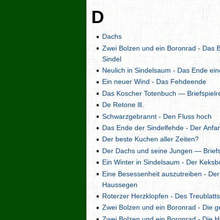
D
Dachs
Zwei Bolzen und ein Boronrad - Das 
Sindel
Neulich in Sindelsaum - Das Ende ein
Ein neuer Wind - Das Fehdeende
Das Koscher Totenbuch — Briefspielr
De Retone lll.
Schwarzgebrannt - Den Fluss hoch
Das Ende der Sindelfehde - Der Anf
Der beste Kuchen aller Zeiten?
Der Dachs und seine Jungen — Briefs
Ein Winter in Sindelsaum - Der Keksb
Eine Besessenheit auszutreiben - D
Haussegen
Roterzer Herzklopfen - Des Treublatt
Zwei Bolzen und ein Boronrad - Die 
Zwei Bolzen und ein Boronrad - Die H