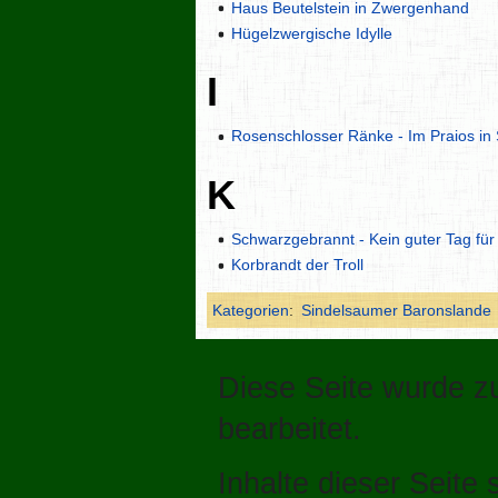
Haus Beutelstein in Zwergenhand
Hügelzwergische Idylle
I
Rosenschlosser Ränke - Im Praios in
K
Schwarzgebrannt - Kein guter Tag f
Korbrandt der Troll
Kategorien
:
Sindelsaumer Baronslande
Diese Seite wurde z
bearbeitet.
Inhalte dieser Seite