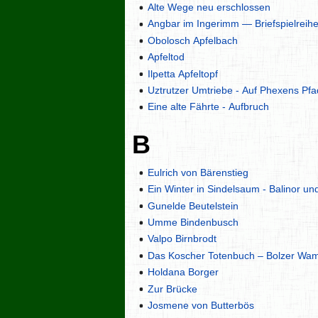
Alte Wege neu erschlossen
Angbar im Ingerimm — Briefspielreih
Obolosch Apfelbach
Apfeltod
Ilpetta Apfeltopf
Uztrutzer Umtriebe - Auf Phexens Pf
Eine alte Fährte - Aufbruch
B
Eulrich von Bärenstieg
Ein Winter in Sindelsaum - Balinor un
Gunelde Beutelstein
Umme Bindenbusch
Valpo Birnbrodt
Das Koscher Totenbuch – Bolzer Wam
Holdana Borger
Zur Brücke
Josmene von Butterbös