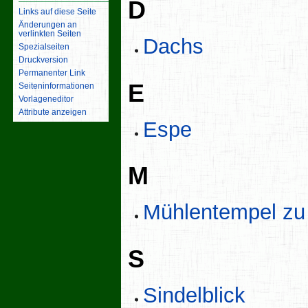
D
Links auf diese Seite
Änderungen an
verlinkten Seiten
Dachs
Spezialseiten
Druckversion
Permanenter Link
E
Seiten­­informationen
Vorlageneditor
Attribute anzeigen
Espe
M
Mühlentempel zu
S
Sindelblick