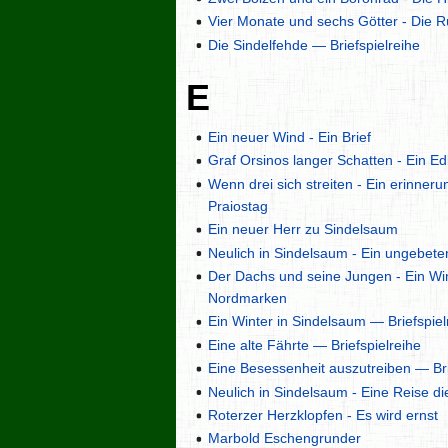
Vier Monate und sechs Götter - Die 
Die Sindelfehde — Briefspielreihe
E
Ein neuer Wind - Ein Brief
Graf Orsinos langer Schatten - Ein Ed
Wenn drei sich streiten - Ein erinner
Praiostag
Ein neuer Herr zu Sindelsaum
Neulich in Sindelsaum - Ein ungebete
Der Dachs und seine Jungen - Ein Win
Nordmarken
Ein Winter in Sindelsaum — Briefspiel
Eine alte Fährte — Briefspielreihe
Eine Besessenheit auszutreiben — Bri
Neulich in Sindelsaum - Eine Reise die 
Roterzer Herzklopfen - Es wird ernst
Marbold Eschengrunder