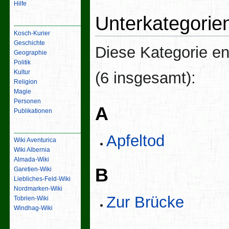
Hilfe
Unterkategorie
Inhalt
Kosch-Kurier
Geschichte
Diese Kategorie en
Geographie
Politik
Kultur
(6 insgesamt):
Religion
Magie
Personen
A
Publikationen
Links
Apfeltod
Wiki Aventurica
Wiki Albernia
Almada-Wiki
B
Garetien-Wiki
Liebliches-Feld-Wiki
Nordmarken-Wiki
Zur Brücke
Tobrien-Wiki
Windhag-Wiki
Werkzeuge