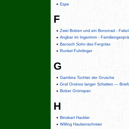
Espe
F
Zwei Bolzen und ein Boronrad - Fals
Angbar im Ingerimm - Familiengespr
Barosch Sohn des Fergolax
Runkel Fuhrlinger
G
Gambira Tochter der Grusche
Graf Orsinos langer Schatten — Briefs
Bolzer Grünspan
H
Binsbart Hackler
Wilfing Haubenschreier