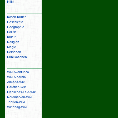
Hilfe
Inhalt
Kosch-Kurier
Geschichte
Geographie
Politik
Kultur
Religion
Magie
Personen
Publikationen
Links
Wiki Aventurica
Wiki Albernia
Almada-Wiki
Garetien-Wiki
Liebliches-Feld-Wiki
Nordmarken-Wiki
Tobrien-Wiki
Windhag-Wiki
Werkzeuge