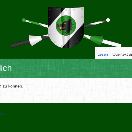
Lesen
Quelltext 
ich
en zu können.
ss